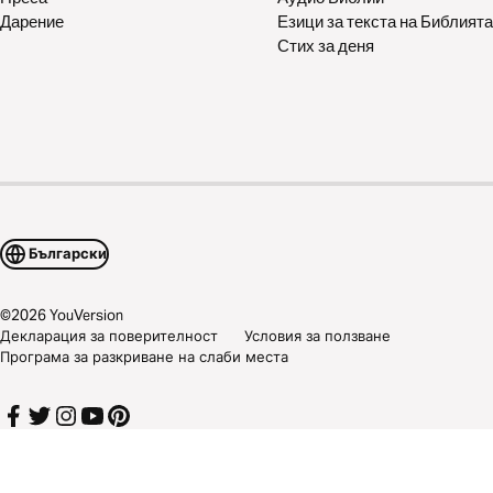
Дарение
Езици за текста на Библията
Стих за деня
Български
©
2026
YouVersion
Декларация за поверителност
Условия за ползване
Програма за разкриване на слаби места