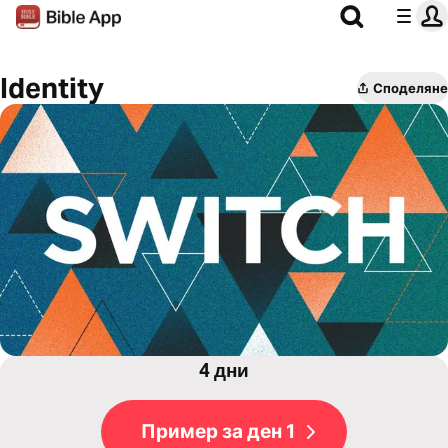
Identity
Споделяне
4 дни
Пример за ден 1