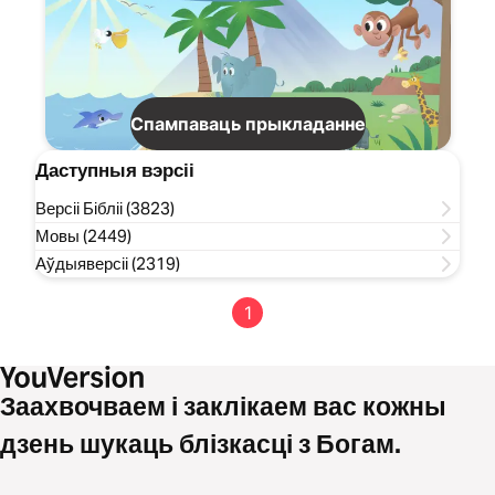
Спампаваць прыкладанне
Даступныя вэрсіі
Версіі Бібліі (3823)
Мовы (2449)
Аўдыяверсіі (2319)
1
Заахвочваем і заклікаем вас кожны
дзень шукаць блізкасці з Богам.