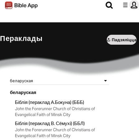
Пераклады
Падзяліцца
беларуская
беларуская
Біблія (пераклад А.Бокуна) (БББ)
John the Forerunner Church of Christians of
Evangelical Faith of Minsk City
Біблія (пераклад В. Сёмухі) (ББЛ)
John the Forerunner Church of Christians of
Evangelical Faith of Minsk City