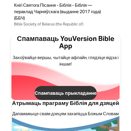
Кнігі Святога Пісання - Біблія - Біблія —
пераклад Чарняўскага (выданне 2017 года)
(ББЧ)
Bible Society of Belarus (the Republic of)
Спампаваць YouVersion Bible
App
Захоўвайце вершы, чытайце афлайн, глядзіце відэа і
іншае!
Спампаваць прыкладанне
Атрымаць праграму Біблія для дзяцей
Дапамажыце сваім дзецям захапіцца Божым Словам