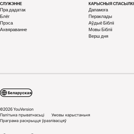
СЛУЖЭННЕ
КАРЫСНЫЯ СПАСЫЛКІ
Пра дадатак
Дапамога
Блёг
Пераклады
Прэса
Аўдыё Бібліі
Ахвяраванне
Мовы Бібліі
Верш дня
Беларуская
©
2026
YouVersion
Палітыка прыватнасьці
Умовы карыстаньня
Праграма раскрыцця ўразлівасцяў