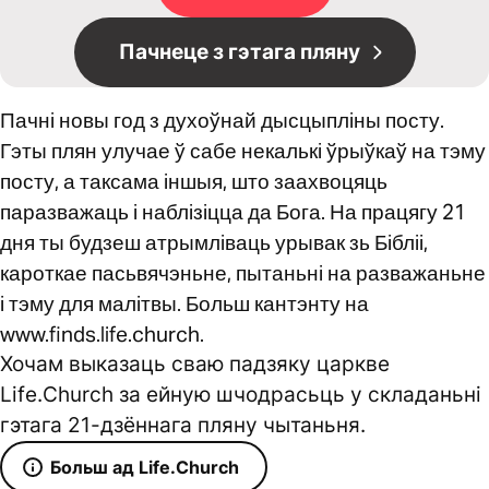
Пачнеце з гэтага пляну
Пачні новы год з духоўнай дысцыпліны посту.
Гэты плян улучае ў сабе некалькі ўрыўкаў на тэму
посту, а таксама іншыя, што заахвоцяць
паразважаць і наблізіцца да Бога. На працягу 21
дня ты будзеш атрымліваць урывак зь Бібліі,
кароткае пасьвячэньне, пытаньні на разважаньне
і тэму для малітвы. Больш кантэнту на
www.finds.life.church.
Хочам выказаць сваю падзяку царкве
Life.Church за ейную шчодрасьць у складаньні
гэтага 21-дзённага пляну чытаньня.
Больш ад Life.Church