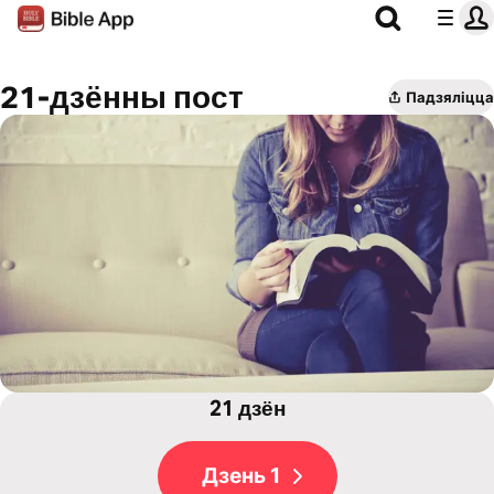
21-дзённы пост
Падзяліцца
21 дзён
Дзень 1