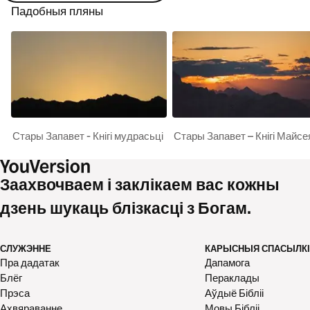
Падобныя пляны
Стары Запавет - Кнігі мудрасьці
Стары Запавет – Кнігі Майсе
Заахвочваем і заклікаем вас кожны
дзень шукаць блізкасці з Богам.
СЛУЖЭННЕ
КАРЫСНЫЯ СПАСЫЛКІ
Пра дадатак
Дапамога
Блёг
Пераклады
Прэса
Аўдыё Бібліі
Ахвяраванне
Мовы Бібліі