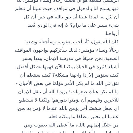
الرئيسي لشعبه هو أن يجعلنا رجالًا ونساء مؤمنين. لذا
فهو يسمح لنا بالدخول في مواقف حيث علينا أن نتعلم
أن نثق به. لماذا علينا أن نثق بالله في حين أن كل
شيء يسير على ما يرام؟ لا، إنه في الوادي يُعيد
أرواحنا.
كان الله يقول، "أنا أحب يعقوب، وسأجعله وشعبه
رجالًا ونساء مؤمنين؛ لذلك سأتركهم يواجهون المواقف
الصعبة. نحن جميعًا في مدرسة الإيمان، وهذا يفسر
أشياء كثيرة في الحياة يمكننا الآن فهمها بشكل أفضل.
كيف سنؤمن إلا إذا واجهنا مشكلة؟ كيف سنتعلم أن
نثق في الله ما لم يكن الأمر مؤلمًا في بعض الأحيان -
ما لم تكن هناك صعوبات؟ يريدنا الله أن ننقل الإيمان
للآخرين ونلهمهم أن يؤمنوا بدورهم؛ ولكننا لا نستطيع
أن نجعل شخصًا آخر يؤمن بالله عندما لا ؤمن به نحن،
عندما لم نختبر مطلقا ما يمكنه فعله.
من خلال إيمانهم بالله، ما أعطى الله يعقوب وبني