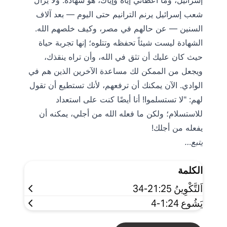
إسرائيل، وما أعطاني إياه وإياك، هو شهادة. ولا يزال
شعب إسرائيل يرنم الترانيم حتى اليوم — بعد آلاف
السنين — عن حالهم في مصر، وكيف خلصهم الله.
الشهادة ليست شيئاً تحفظه وتتلوه؛ إنها تجربة حياة
حيث كان عليك أن تثق في الله، وأن تراه ينقذك،
ويجعل من الممكن لك مساعدة الآخرين الذين هم في
الوادي. الآن يمكنك أن ترفعهم، لأنك تستطيع أن تقول
لهم: "لا تستسلموا! أنا أيضًا كنت على استعداد
للاستسلام؛ ولكن ما فعله الله من أجلي، يمكنه أن
يفعله من أجلك!
يتبع…
الكلمة
اَلتَّكْوِينُ 21:25-34
يَشُوع 1:24-4