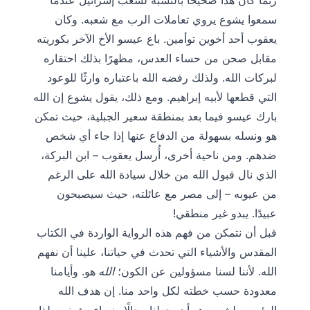
ربما كان هذا صحيحًا بالنسبة لشعب إسرائيل عندما
سمعوا يشوع يروي تعاملات الرب مع شعبه. وكان
يعقوب أحد أخوين توأمين. باع عيسو الأخ الآخر بكوريته
مقابل صحن من حساء العدس، مظهرًا بذلك احتقاره
لبركات الله. ولذلك رفضه الله باعتباره وارثًا للوعود
التي قطعها لأبيه إبراهيم. ومع ذلك، يقول يشوع إن الله
بارك عيسو فيما بعد بمنطقة سعير الجبلية، حيث تمكن
هو ونسله بسهولة من الدفاع عنها إذا جاء أي شخص
ضدهم. ومن ناحية أخرى، أُرسل يعقوب – ابن البركة،
الذي نال قبول الله من خلال سيادة الله على الرغم
من عيوبه – إلى مصر مع عائلته، حيث سيصبحون
عبيدًا. يبدو غير منطقي!
قبل أن نتمكن من فهم هذه الرواية الواردة في الكتاب
المقدس والأشياء التي تحدث في حياتنا، علينا أن نفهم
الله. لأننا لسنا مسؤولين عن الكون؛
الله
هو. وأيامنا
معدودة حسب خطته لكل واحد منا. إن هدف الله