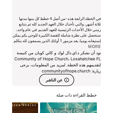
في الخطة الرابعة هذه -من أصل 4 خطط كل منها مدتها
ثلاثة أشهر، والتي تأخذك خلال العهد الجديد كله ثم بتتابع
زمني خلال الأحداث الرئيسية للعهد القديم. في عام واحد،
ستحصل على نظرة شاملة للقصة الكبيرة للوحي بكم يمكن
إستيعابه يوميا. يعد مزمور 1 أولئك الذين يسمعون لله يتكلم
MORE
من خلال كلمته بالنمو بقوة و بالثمر كشجرة يانعة خلال
مواسم الحياة.
نود أن نشكر د.اي.دال لوك و كاثي كوبان من كنيسة
Community of Hope Church، Loxahatchee FL
لتقديمهم هذه الخطة. لمزيد من المعلومات، يرجى
زيارة: communityofhope.church
عن الناشر
خطط القراءة ذات صلة