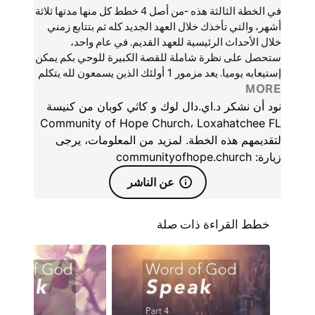
في الخطة الثالثة هذه -من أصل 4 خطط كل منها مدتها ثلاثة
أشهر، والتي تأخذك خلال العهد الجديد كله ثم بتتابع زمني
خلال الأحداث الرئيسية للعهد القديم. في عام واحد،
ستحصل على نظرة شاملة للقصة الكبيرة للوحي بكم يمكن
إستيعابه يوميا. يعد مزمور 1 أولئك الذين يسمعون لله يتكلم
MORE
من خلال كلمته بالنمو بقوة و بالثمر كشجرة يانعة خلال
مواسم الحياة.
نود أن نشكر د.اي.دال لوك و كاثي كوبان من كنيسة
Community of Hope Church، Loxahatchee FL
لتقديمهم هذه الخطة. لمزيد من المعلومات، يرجى
زيارة: communityofhope.church
عن الناشر
خطط القراءة ذات صلة