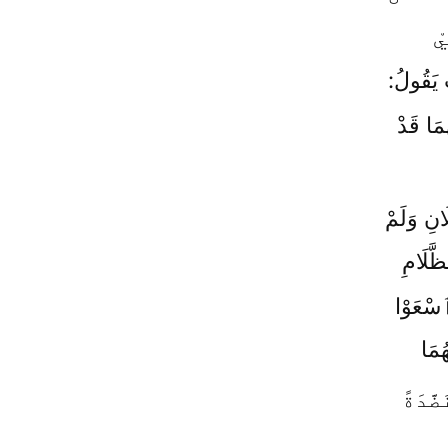
يْ
 يَقُولُ:
ُمَا قَدْ
انِ وَلَمْ
َّلَامِ
ٱسْعَوْا
ُمَا
َّدَةً