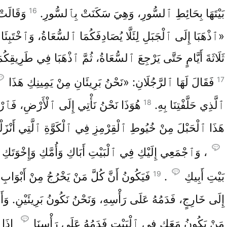
16
بَيْتَهَا بِحَائِطِ ٱلسُّورِ، وَهِيَ سَكَنَتْ بِٱلسُّورِ.
وَقَالَتْ
«ٱذْهَبَا إِلَى ٱلْجَبَلِ لِئَلَّا يُصَادِفَكُمَا ٱلسُّعَاةُ، وَٱخْتَبِئَا
ثَلَاثَةَ أَيَّامٍ حَتَّى يَرْجِعَ ٱلسُّعَاةُ، ثُمَّ ٱذْهَبَا فِي طَرِيقِكُ
17
فَقَالَ لَهَا ٱلرَّجُلَانِ: «نَحْنُ بَرِيئَانِ مِنْ يَمِينِكِ هَذَا
18
ٱلَّذِي حَلَّفْتِنَا بِهِ.
هُوَذَا نَحْنُ نَأْتِي إِلَى ٱلْأَرْضِ، فَٱر
هَذَا ٱلْحَبْلَ مِنْ خُيُوطِ ٱلْقِرْمِزِ فِي ٱلْكَوَّةِ ٱلَّتِي أَنْزَلْتِن
، وَٱجْمَعِي إِلَيْكِ فِي ٱلْبَيْتِ أَبَاكِ وَأُمَّكِ وَإِخْوَتَكِ 
19
بَيْتِ أَبِيكِ
.
فَيَكُونُ أَنَّ كُلَّ مَنْ يَخْرُجُ مِنْ أَبْوَابِ ب
إِلَى خَارِجٍ، فَدَمُهُ عَلَى رَأْسِهِ، وَنَحْنُ نَكُونُ بَرِيئَيْنِ. وَأَمّ
مَنْ يَكُونُ مَعَكِ فِي ٱلْبَيْتِ فَدَمُهُ عَلَى رَأْسِنَا
إِذَا 