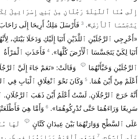
إِلَى هُنَا ٱللَّيْلَةَ رَجُلَانِ مِنْ بَنِي إِسْرَائِيلَ لِكَ
3
يَتَجَسَّسَا ٱلْأَرْضَ».
فَأَرْسَلَ مَلِكُ أَرِيحَا إِلَى رَاحَابَ
«أَخْرِجِي ٱلرَّجُلَيْنِ ٱللَّذَيْنِ أَتَيَا إِلَيْكِ وَدَخَلَا بَيْتَكِ، لِأَنَّه
4
أَتَيَا لِكَيْ يَتَجَسَّسَا ٱلْأَرْضَ كُلَّهَا».
فَأَخَذَتِ ٱلْمَرْأَةُ
ٱلرَّجُلَيْنِ وَخَبَّأَتْهُمَا
وَقَالَتْ: «نَعَمْ جَاءَ إِلَيَّ ٱلرَّجُلَ
5
أَعْلَمْ مِنْ أَيْنَ هُمَا.
وَكَانَ نَحْوَ ٱنْغِلَاقِ ٱلْبَابِ فِي ٱلظ
أَنَّهُ خَرَجَ ٱلرَّجُلَانِ. لَسْتُ أَعْلَمُ أَيْنَ ذَهَبَ ٱلرَّجُلَانِ. 
6
سَرِيعًا وَرَاءَهُمَا حَتَّى تُدْرِكُوهُمَا».
وَأَمَّا هِيَ فَأَطْلَعَتْه
عَلَى ٱلسَّطْحِ وَوَارَتْهُمَا بَيْنَ عِيدَانِ كَتَّانٍ
لَهَا مُنَض
7
عَلَى ٱلسَّطْحِ.
فَسَعَى ٱلْقَوْمُ وَرَاءَهُمَا فِي طَرِيقِ