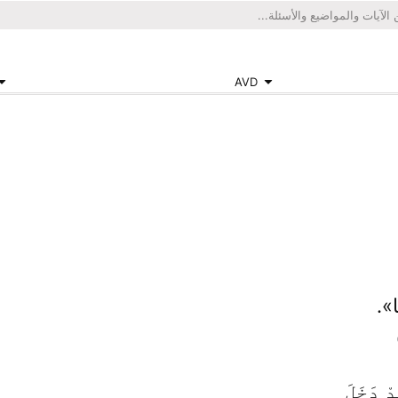
AVD
ا».
ْ دَخَلَ