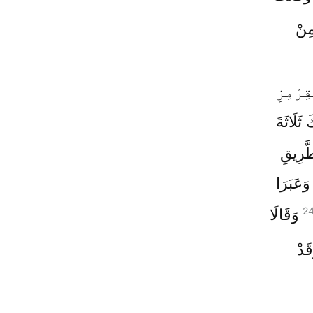
مِنْ
ِرْمِزِ
ثَلَاثَةَ
َّرِيقِ
وَعَبَرَا
2
وَقَالَا
َدْ