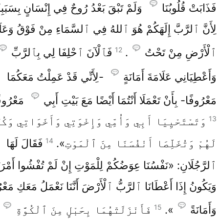
فَذَابَتْ قُلُوبُنَا
وَلَمْ تَبْقَ بَعْدُ رُوحٌ فِي إِنْسَانٍ بِسَبَبِ
لِأَنَّ ٱلرَّبَّ إِلَهَكُمْ هُوَ ٱللهُ فِي ٱلسَّمَاءِ مِنْ فَوْقُ وَعَ
12
ٱلْأَرْضِ مِنْ تَحْتُ
.
فَٱلْآنَ ٱحْلِفَا لِي بِٱلرَّبِّ
وَأَعْطِيَانِي عَلَامَةَ أَمَانَةٍ
-لِأَنِّي قَدْ عَمِلْتُ مَعَكُمَا
مَعْرُوفًا- بِأَنْ تَعْمَلَا أَنْتُمَا أَيْضًا مَعَ بَيْتِ أَبِي
مَعْرُوف
13
وَتَسْتَحْيِيَا أَبِي وَأُمِّي وَإِخْوَتِي وَأَخَوَاتِي وَكُل
14
لَهُمْ وَتُخَلِّصَا أَنْفُسَنَا مِنَ ٱلْمَوْتِ».
فَقَالَ لَهَا
ٱلرَّجُلَانِ: «نَفْسُنَا عِوَضُكُمْ لِلْمَوْتِ إِنْ لَمْ تُفْشُوا أَمْرَن
وَيَكُونُ إِذَا أَعْطَانَا ٱلرَّبُّ ٱلْأَرْضَ أَنَّنَا نَعْمَلُ مَعَكِ مَعْ
15
وَأَمَانَةً
».
فَأَنْزَلَتْهُمَا بِحَبْلٍ مِنَ ٱلْكُوَّةِ