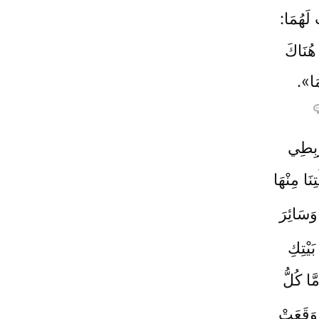
 لَهُمَا:
 هُنَاكَ
مَا».
ْبِطِي
َا مِنْهَا
وَسَائِرَ
َيْتِكِ
َا كُلُّ
وَقَعَتْ