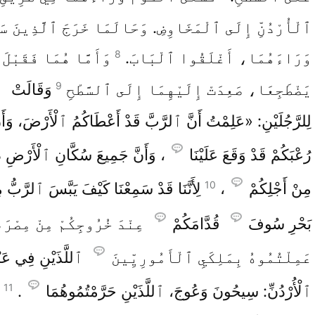
ٱلْأُرْدُنِّ إِلَى ٱلْمَخَاوِضِ. وَحَالَمَا خَرَجَ ٱلَّذِينَ سَ
8
وَرَاءَهُمَا، أَغْلَقُوا ٱلْبَابَ.
وَأَمَّا هُمَا فَقَبْلَ 
9
يَضْطَجِعَا، صَعِدَتْ إِلَيْهِمَا إِلَى ٱلسَّطْحِ
وَقَالَتْ
لِلرَّجُلَيْنِ: «عَلِمْتُ أَنَّ ٱلرَّبَّ قَدْ أَعْطَاكُمُ ٱلْأَرْضَ، وَأَن
رُعْبَكُمْ قَدْ وَقَعَ عَلَيْنَا
، وَأَنَّ جَمِيعَ سُكَّانِ ٱلْأَرْضِ ذَ
10
مِنْ أَجْلِكُمْ
،
لِأَنَّنَا قَدْ سَمِعْنَا كَيْفَ يَبَّسَ ٱلرَّبُّ م
بَحْرِ سُوفَ
قُدَّامَكُمْ
عِنْدَ خُرُوجِكُمْ مِنْ مِصْرَ
عَمِلْتُمُوهُ بِمَلِكَيِ ٱلْأَمُورِيِّينَ
ٱللَّذَيْنِ فِي عَبْ
11
ٱلْأُرْدُنِّ: سِيحُونَ وَعُوجَ، ٱللَّذَيْنِ حَرَّمْتُمُوهُمَا
.