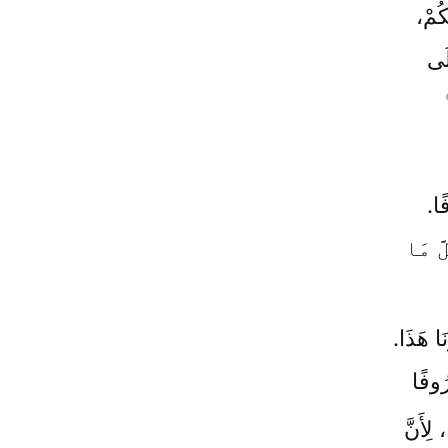
كُمْ،
لَى
ًا.
َّ مَا
َا هَذَا.
رُوفًا
، لِأَنَّ