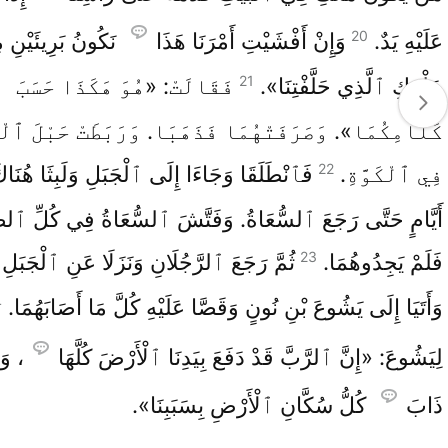
20
عَلَيْهِ يَدٌ.
وَإِنْ أَفْشَيْتِ أَمْرَنَا هَذَا
نَكُونُ بَرِيئَيْنِ 
21
حَلْفِكِ ٱلَّذِي حَلَّفْتِنَا».
فَقَالَتْ: «هُوَ هَكَذَا حَسَبَ
كَلَامِكُمَا». وَصَرَفَتْهُمَا فَذَهَبَا. وَرَبَطَتْ حَبْلَ ٱلْق
22
فِي ٱلْكَوَّةِ.
فَٱنْطَلَقَا وَجَاءَا إِلَى ٱلْجَبَلِ وَلَبِثَا هُنَاكَ 
أَيَّامٍ حَتَّى رَجَعَ ٱلسُّعَاةُ. وَفَتَّشَ ٱلسُّعَاةُ فِي كُلِّ ٱلط
23
فَلَمْ يَجِدُوهُمَا.
ثُمَّ رَجَعَ ٱلرَّجُلَانِ وَنَزَلَا عَنِ ٱلْجَبَلِ 
4
وَأَتَيَا إِلَى يَشُوعَ بْنِ نُونٍ وَقَصَّا عَلَيْهِ كُلَّ مَا أَصَابَهُمَا.
لِيَشُوعَ: «إِنَّ ٱلرَّبَّ قَدْ دَفَعَ بِيَدِنَا ٱلْأَرْضَ كُلَّهَا
، وَق
ذَابَ
كُلُّ سُكَّانِ ٱلْأَرْضِ بِسَبَبِنَا».