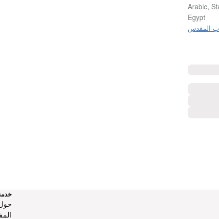
Arabic, St
Egypt
اب المقدس
خدمة
حول‌
المف