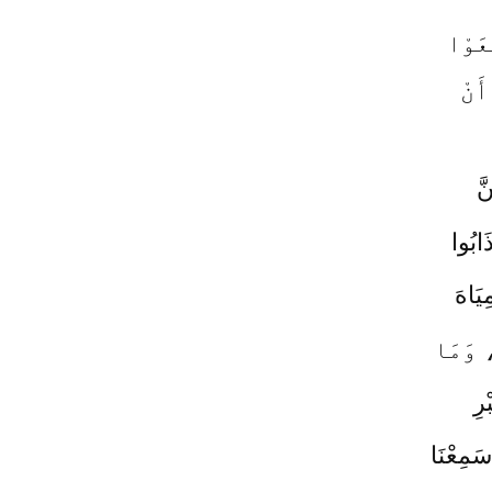
عَوْا
أَنْ
َّ
ابُوا
ِيَاهَ
، وَمَا
رِ
سَمِعْنَا