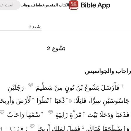
الكتاب المقدس
خطط
فيديوهات
يَشُوع 2
يَشُوع 2
راحاب والجواسيس
1
فَأَرْسَلَ يَشُوعُ بْنُ نُونٍ مِنْ شِطِّيمَ
رَجُلَيْنِ
جَاسُوسَيْنِ سِرًّا، قَائِلًا: «ٱذْهَبَا ٱنْظُرَا ٱلْأَرْضَ وَأَرِيحَ
فَذَهَبَا وَدَخَلَا بَيْتَ ٱمْرَأَةٍ زَانِيَةٍ
ٱسْمُهَا رَاحَابُ
2
وَٱضْطَجَعَا هُنَاكَ.
فَقِيلَ لِمَلِكِ أَرِيحَا
: «هُوَذَا قَد