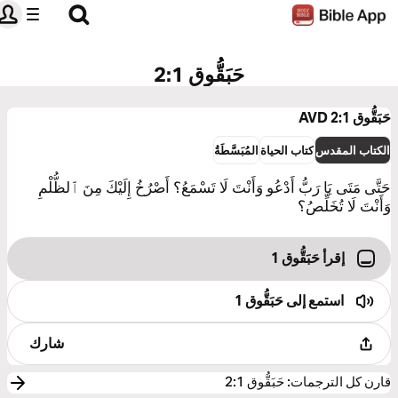
حَبَقُّوق 2:1
حَبَقُّوق 2:1
AVD
الكتاب المقدس
كتاب الحياة
المُبَسَّطَةُ
حَتَّى مَتَى يَا رَبُّ أَدْعُو وَأَنْتَ لَا تَسْمَعُ؟ أَصْرُخُ إِلَيْكَ مِنَ ٱلظُّلْمِ
وَأَنْتَ لَا تُخَلِّصُ؟
إقرأ حَبَقُّوق 1
استمع إلى
حَبَقُّوق 1
شارك
قارن كل الترجمات
:
حَبَقُّوق 2:1