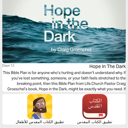
12 Days
Hope In The Dark
This Bible Plan is for anyone who’s hurting and doesn’t understand why. If
you’ve lost something, someone, or your faith feels stretched to the
breaking point, then this Bible Plan from Life.Church Pastor Craig
Groeschel’s book, Hope in the Dark, might be exactly what you need. If
you want to believe, but you’re not sure how, this is for you.
تطبيق الكتاب المقدس
تطبيق الكتاب المقدس للأطفال