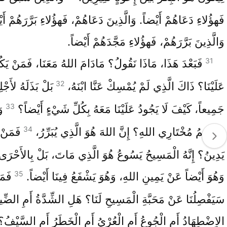
فَهؤُلاءِ دَعَاهُمْ أَيْضاً. وَالَّذِينَ دَعَاهُمْ، فَهؤُلاءِ بَرَّرَهُمْ أَي
وَالَّذِينَ بَرَّرَهُمْ، فَهؤُلاءِ مَجَّدَهُمْ أَيْضاً.
31
فَبَعْدَ هَذَا، مَاذَا نَقُولُ؟ مَادَامَ اللهُ مَعَنَا، فَمَنْ يَك
32
عَلَيْنَا؟ ذَاكَ الَّذِي لَمْ يُمْسِكْ عَنَّا ابْنَهُ،
بَلْ بَذَلَهُ لأَجْلِ
33
جَمِيعاً، كَيْفَ لَا يَجُودُ عَلَيْنَا مَعَهُ بِكُلِّ شَيْءٍ أَيْضاً؟
و
34
سَيَتَّهِمُ مُخْتَارِي اللهِ؟ إِنَّ اللهَ هُوَ الَّذِي يُبَرِّرُ،
فَمَنْ 
يَدِينُ؟ إِنَّهُ الْمَسِيحُ يَسُوعُ هُوَ الَّذِي مَاتَ، بَلْ بِالأَحْرَى
35
وَهُوَ أَيْضاً عَنْ يَمِينِ اللهِ، وَهُوَ يَشْفَعُ فِينَا أَيْضاً.
فَمَ
سَيَفْصِلُنَا عَنْ مَحَبَّةِ الْمَسِيحِ لَنَا؟ هَلِ الشِّدَّةُ أَمِ الضِّي
الاِضْطِهَادُ أَمِ الْجُوعُ أَمِ الْعُرْيُ أَمِ الْخَطَرُ أَمِ السَّيْفُ