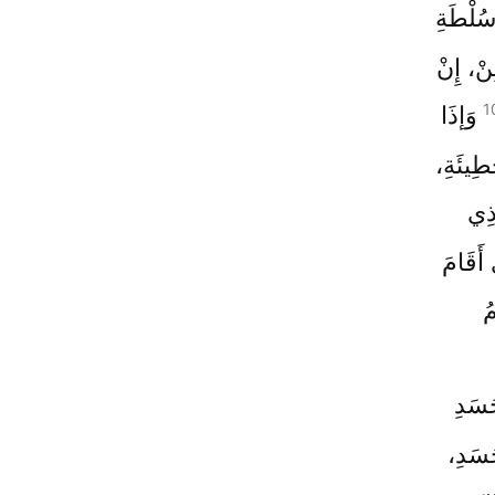
سُلْطَةِ
نْ، إِنْ
1
وَإذَا
طِيئَةِ،
ّذِي
أَقَامَ
ُ
جَسَدِ
َسَدِ،