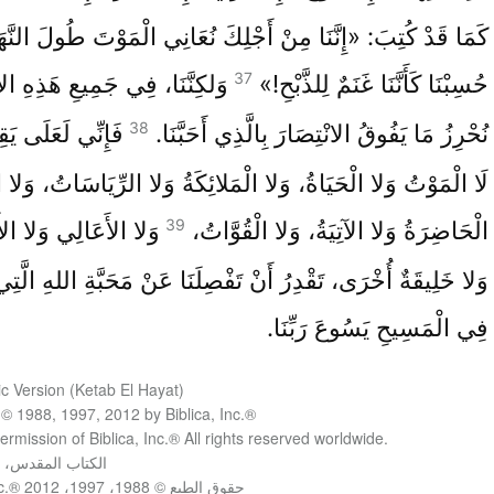
كَمَا قَدْ كُتِبَ: «إِنَّنَا مِنْ أَجْلِكَ نُعَانِي الْمَوْتَ طُولَ النَّهَ
37
حُسِبْنَا كَأَنَّنَا غَنَمٌ لِلذَّبْحِ!»
وَلكِنَّنَا، فِي جَمِيعِ هَذِهِ الأ
38
نُحْرِزُ مَا يَفُوقُ الانْتِصَارَ بِالَّذِي أَحَبَّنَا.
فَإِنِّي لَعَلَى يَقِي
لَا الْمَوْتُ وَلا الْحَيَاةُ، وَلا الْمَلائِكَةُ وَلا الرِّيَاسَاتُ، وَلا ا
39
الْحَاضِرَةُ وَلا الآتِيَةُ، وَلا الْقُوَّاتُ،
وَلا الأَعَالِي وَلا الأ
وَلا خَلِيقَةٌ أُخْرَى، تَقْدِرُ أَنْ تَفْصِلَنَا عَنْ مَحَبَّةِ اللهِ الَّتِي 
فِي الْمَسِيحِ يَسُوعَ رَبِّنَا.
c Version (Ketab El Hayat)
 © 1988, 1997, 2012 by Biblica, Inc.®‎
rmission of Biblica, Inc.® A‪ll rights reserved worldwide‎. ‎
ا‫لكتاب المقدس، ك
ح‫قوق الطبع © 1988، 1997، 2012 Biblica, Inc.®‎