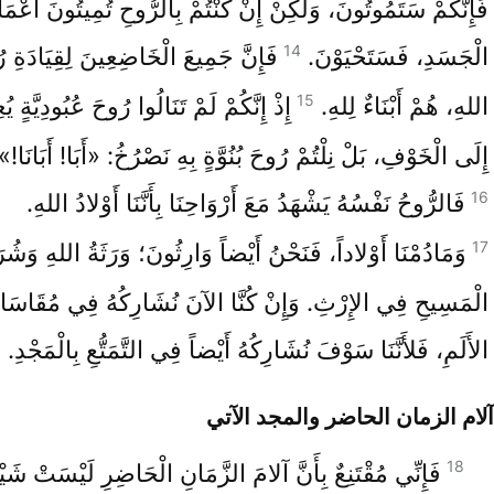
فَإِنَّكُمْ سَتَمُوتُونَ، وَلَكِنْ إِنْ كُنْتُمْ بِالرُّوحِ تُمِيتُونَ أَعْمَ
14
الْجَسَدِ، فَسَتَحْيَوْنَ.
فَإِنَّ جَمِيعَ الْخَاضِعِينَ لِقِيَادَةِ 
15
اللهِ، هُمْ أَبْنَاءٌ لِلهِ.
إِذْ إِنَّكُمْ لَمْ تَنَالُوا رُوحَ عُبُودِيَّةٍ يُ
إِلَى الْخَوْفِ، بَلْ نِلْتُمْ رُوحَ بُنُوَّةٍ بِهِ نَصْرُخُ: «أَبَا! أَبَانَا!»
16
فَالرُّوحُ نَفْسُهُ يَشْهَدُ مَعَ أَرْوَاحِنَا بِأَنَّنَا أَوْلادُ اللهِ.
17
وَمَادُمْنَا أَوْلاداً، فَنَحْنُ أَيْضاً وَارِثُونَ؛ وَرَثَةُ اللهِ وَشُرَ
الْمَسِيحِ فِي الإِرْثِ. وَإِنْ كُنَّا الآنَ نُشَارِكُهُ فِي مُقَاسَاة
الأَلَمِ، فَلأَنَّنَا سَوْفَ نُشَارِكُهُ أَيْضاً فِي التَّمَتُّعِ بِالْمَجْدِ.
آلام الزمان الحاضر والمجد الآتي
18
فَإِنِّي مُقْتَنِعٌ بِأَنَّ آلامَ الزَّمَانِ الْحَاضِرِ لَيْسَتْ شَيْئا