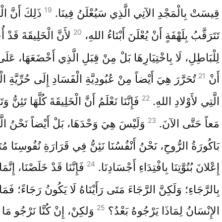
19
قِيسَتْ بِالْمَجْدِ الآتِي الَّذِي سَيُعْلَنُ فِينَا.
ذَلِكَ أَنَّ الْ
20
تَتَرَقَّبُ بِلَهْفَةٍ أَنْ يُعْلَنَ أَبْنَاءُ اللهِ،
لأَنَّ الْخَلِيقَةَ قَدْ 
لِلْبَاطِلِ، لَا بِاخْتِيَارِهَا بَلْ مِنْ قِبَلِ الَّذِي أَخْضَعَهَا، عَلَ
21
أَنْ
تُحَرَّرَ هِيَ أَيْضاً مِنْ عُبُودِيَّةِ الْفَسَادِ إِلَى حُرِّيَّةِ ال
22
الَّتِي لأَوْلادِ اللهِ.
فَإِنَّنَا نَعْلَمُ أَنَّ الْخَلِيقَةَ كُلَّهَا تَئِنُّ و
23
مَعاً حَتَّى الآنَ.
وَلَيْسَ هِيَ وَحْدَهَا، بَلْ أَيْضاً نَحْنُ الَّذ
بَاكُورَةُ الرُّوحِ، نَحْنُ أَنْفُسُنَا نَئِنُّ فِي قَرَارَةِ نُفُوسِنَا مُتَر
24
إِعْلانَ بُنُوَّتِنَا بِافْتِدَاءِ أَجْسَادِنَا.
فَإِنَّنَا قَدْ خَلَصْنَا، إِنَّمَا
بِالرَّجَاءِ؛ وَلَكِنَّ الرَّجَاءَ مَتَى رَأَيْنَاهُ لَا يَكُونُ رَجَاءً؛ فَمَا 
25
الإِنْسَانُ لِمَاذَا يَرْجُوهُ بَعْدُ؟
وَلكِنْ، إِنْ كُنَّا نَرْجُو مَا ل