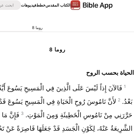
الكتاب المقدس
خطط
فيديوهات
روما 8
روما 8
الحياة بحسب الروح
1
فَالآنَ إِذاً لَيْسَ عَلَى الَّذِينَ فِي الْمَسِيحِ يَسُوعَ أَيَّةُ د
2
بَعْدُ.
لأَنَّ نَامُوسَ رُوحِ الْحَيَاةِ فِي الْمَسِيحِ يَسُوعَ قَدْ
3
حَرَّرَنِي مِنْ نَامُوسِ الْخَطِيئَةِ وَمِنَ الْمَوْتِ.
فَإِنَّ مَا
الشَّرِيعَةُ عَنْهُ، لِكَوْنِ الْجَسَدِ قَدْ جَعَلَهَا قَاصِرَةً عَنْ تَحْ