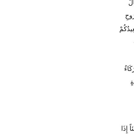
الَ
رُوحِ
عِيدُكُمْ
كَاءُ
ِ
ً إِذَا