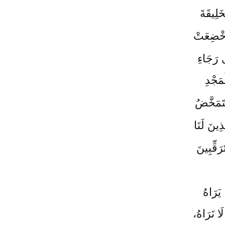
خَلِيقَةَ
أُخْضِعَتْ
ى رَجَاءِ
ْمَجْدِ
َتَتَمَخَّضُ
ِينَ لَنَا
َقِّبِينَ
يَرَاهُ
َا نَرَاهُ،