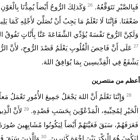
26
فَبِالصَّبْرِ نَتَوَقَّعُهُ.
وَكَذلِكَ الرُّوحُ أَيْضاً يُمِدُّنَا بِالْعَوْنِ ل
ضَعْفَنَا. فَإِنَّنَا لَا نَعْلَمُ مَا يَجِبُ أَنْ نُصَلِّيَ لأَجْلِهِ كَمَا يَلِ
وَلَكِنَّ الرُّوحَ نَفْسَهُ يُؤَدِّي الشَّفَاعَةَ عَنَّا بِأَنَّاتٍ تَفُوقُ التَ
27
عَلَى أَنَّ فَاحِصَ الْقُلُوبِ يَعْلَمُ قَصْدَ الرُّوحِ، لأَنَّ الرُ
يَشْفَعُ فِي الْقِدِّيسِينَ بِمَا يُوَافِقُ اللهَ.
أعظم من منتصرين
28
وَإِنَّنَا نَعْلَمُ أَنَّ اللهَ يَجْعَلُ جَمِيعَ الأُمُورِ تَعْمَلُ مَعا
29
الْخَيْرِ لِمُحِبِّيهِ، الْمَدْعُوِّينَ بِحَسَبِ قَصْدِهِ.
لأَنَّ الَّذِ
فَعَرَفَهُمْ، سَبَقَ فَعَيَّنَهُمْ أَيْضاً لِيَكُونُوا مُشَابِهِينَ صُورَةَ 
30
لِيَكُونَ هُوَ الْبِكْرَ بَيْنَ إِخْوَةٍ كَثِيرِينَ.
وَالَّذِينَ سَبَقَ فَعَ