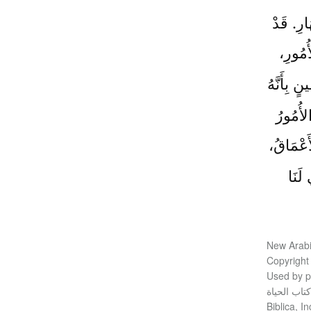
ارِ. قَدْ
ُمُورِ،
نٍ بِأَنَّهُ
لأُمُورُ
َعْمَاقُ،
لَنَا
New Arabi
‪Copyright
Used by pe
تاب الحياة