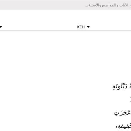
KEH
َيْنُونَةٍ
 عَجَزَتِ
قِيقِهِ،