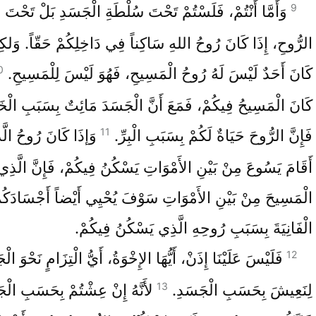
9
وَأَمَّا أَنْتُمْ، فَلَسْتُمْ تَحْتَ سُلْطَةِ الْجَسَدِ بَلْ تَحْتَ 
الرُّوحِ، إِذَا كَانَ رُوحُ اللهِ سَاكِناً فِي دَاخِلِكُمْ حَقّاً. وَلكِ
0
كَانَ أَحَدٌ لَيْسَ لَهُ رُوحُ الْمَسِيحِ، فَهُوَ لَيْسَ لِلْمَسِيحِ.
كَانَ الْمَسِيحُ فِيكُمْ، فَمَعَ أَنَّ الْجَسَدَ مَائِتٌ بِسَبَبِ الْخَ
11
فَإِنَّ الرُّوحَ حَيَاةٌ لَكُمْ بِسَبَبِ الْبِرِّ.
وَإذَا كَانَ رُوحُ الَ
أَقَامَ يَسُوعَ مِنْ بَيْنِ الأَمْوَاتِ يَسْكُنُ فِيكُمْ، فَإِنَّ الَّذِي 
الْمَسِيحَ مِنْ بَيْنِ الأَمْوَاتِ سَوْفَ يُحْيِي أَيْضاً أَجْسَادَكُم
الْفَانِيَةَ بِسَبَبِ رُوحِهِ الَّذِي يَسْكُنُ فِيكُمْ.
12
فَلَيْسَ عَلَيْنَا إِذَنْ، أَيُّهَا الإِخْوَةُ، أَيُّ الْتِزَامٍ نَحْوَ الْ
13
لِنَعِيشَ بِحَسَبِ الْجَسَدِ.
لأَنَّهُ إِنْ عِشْتُمْ بِحَسَبِ الْج