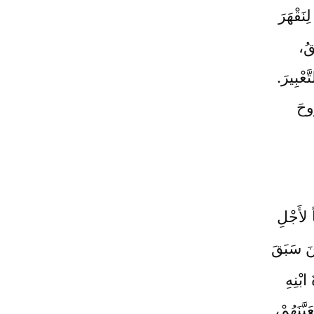
ِنَقْهَرَ
يقُ،
ّعْبِيرَ.
ّوحَ
ً لأَجْلِ
ينَ سَبَقَ
ابْنِهِ
يَّنَهُمْ،