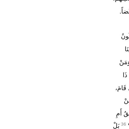
ْضاً.
ُونُ
نَا
َمَنْ
ذَا
 قَامَ،
نْ
قُ أَمِ
36
؟
بَلْ