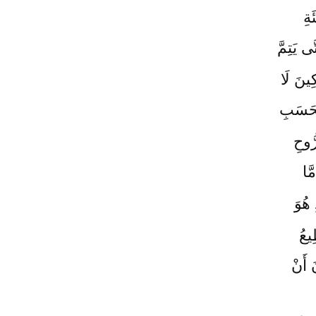
َةِ
ّى يَتِمَّ
ِينَ لَا
بِحَسَبِ
ُّوحِ
َّا
 هُوَ
ِيعُ
 أَنْ