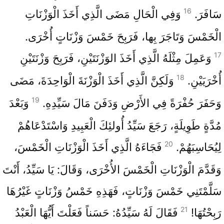
16
سَافَرَ.
وَفِي الْحَالِ مَضَى الَّذِي أَخَذَ الْوَزْنَاتِ
الْخَمْسَ وَتَاجَرَ بِها، فَرَبِحَ خَمْسَ وَزْنَاتٍ أُخْرَى.
17
وَعَمِلَ مِثْلَهُ الَّذِي أَخَذَ الوَزْنَتَيْنِ، فَرَبِحَ وَزْنَتَيْنِ
18
أُخْرَيَيْنِ.
وَلَكِنَّ الَّذِي أَخَذَ الْوَزْنَةَ الْوَاحِدَةَ، مَضَى
19
وَحَفَرَ حُفْرَةً فِي الأَرْضِ وَدَفَنَ مَالَ سَيِّدِهِ.
وَبَعْدَ
مُدَّةٍ طَوِيلَةٍ، رَجَعَ سَيِّدُ أُولئِكَ الْعَبِيدِ وَاسْتَدْعَاهُمْ
20
لِيُحَاسِبَهُمْ.
فَجَاءَهُ الَّذِي أَخَذَ الْوَزْنَاتِ الْخَمْسَ،
وَقَدَّمَ الْوَزْنَاتِ الْخَمْسَ الأُخْرَى، وَقَالَ: يَا سَيِّدُ، أَنْتَ
سَلَّمْتَنِي خَمْسَ وَزْنَاتٍ، فَهَذِهِ خَمْسُ وَزْنَاتٍ غَيْرُهَا
21
رَبِحْتُهَا!
فَقَالَ لَهُ سَيِّدُهُ: حَسَناً فَعَلْتَ أَيُّهَا الْعَبْدُ