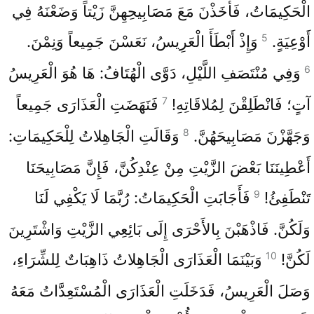
الْحَكِيمَاتُ، فَأَخَذْنَ مَعَ مَصَابِيحِهِنَّ زَيْتاً وَضَعْنَهُ فِي
5
أَوْعِيَةٍ.
وَإِذْ أَبْطَأَ الْعَرِيسُ، نَعَسْنَ جَمِيعاً وَنِمْنَ.
6
وَفِي مُنْتَصَفِ اللَّيْلِ، دَوَّى الْهُتَافُ: هَا هُوَ الْعَرِيسُ
7
آتٍ؛ فَانْطَلِقْنَ لِمُلاقَاتِهِ!
فَنَهَضَتِ الْعَذَارَى جَمِيعاً
8
وَجَهَّزْنَ مَصَابِيحَهُنَّ.
وَقَالَتِ الْجَاهِلاتُ لِلْحَكِيمَاتِ:
أَعْطِينَنَا بَعْضَ الزَّيْتِ مِنْ عِنْدِكُنَّ، فَإِنَّ مَصَابِيحَنَا
9
تَنْطَفِئُ!
فَأَجَابَتِ الْحَكِيمَاتُ: رُبَّمَا لَا يَكْفِي لَنَا
وَلَكُنَّ. فَاذْهَبْنَ بِالأَحْرَى إِلَى بَائِعِي الزَّيْتِ وَاشْتَرِينَ
10
لَكُنَّ!
وَبَيْنَمَا الْعَذَارَى الْجَاهِلاتُ ذَاهِبَاتٌ لِلشِّرَاءِ،
وَصَلَ الْعَرِيسُ، فَدَخَلَتِ الْعَذَارَى الْمُسْتَعِدَّاتُ مَعَهُ