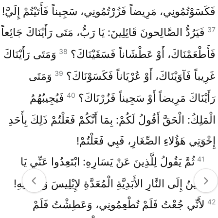
فَكَسَوْتُمُونِي، مَرِيضاً فَزُرْتُمُونِي، سَجِيناً فَأَتَيْتُمْ إِلَيَّ!
37
فَيَرُدُّ الصَّالِحونَ قَائِلِينَ: يَا رَبُّ، مَتَى رَأَيْنَاكَ جَائِعاً
38
فَأَطْعَمْنَاكَ، أَوْ عَطْشَاناً فَسَقَيْنَاكَ؟
وَمَتَى رَأَيْنَاكَ
39
غَرِيباً فَآوَيْنَاكَ، أَوْ عُرْيَاناً فَكَسَوْنَاكَ؟
وَمَتَى
40
رَأَيْنَاكَ مَرِيضاً أَوْ سَجِيناً فَزُرْنَاكَ؟
فَيُجِيبُهُمُ
الْمَلِكُ: الْحَقَّ أَقُولُ لَكُمْ: بِمَا أَنَّكُمْ فَعَلْتُمْ ذَلِكَ بِأَحَدِ
إِخْوَتِي هَؤُلاءِ الصِّغَارِ، فَبِي فَعَلْتُمْ!
41
ثُمَّ يَقُولُ لِلَّذِينَ عَنْ يَسَارِهِ: ابْتَعِدُوا عَنِّي يَا
مَلاعِينُ إِلَى النَّارِ الأَبَدِيَّةِ الْمُعَدَّةِ لإِبْلِيسَ وَأَعْوَانِهِ!
42
لأَنِّي جُعْتُ فَلَمْ تُطْعِمُونِي، وَعَطِشْتُ فَلَمْ