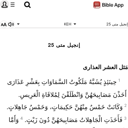
إنجيل متى 25
KEH
إنجيل متى 25
مَثل العشر العذارى
1
حِينَئِذٍ يُشَبَّهُ مَلَكُوتُ السَّمَاوَاتِ بِعَشْرِ عَذَارَى
أَخَذْنَ مَصَابِيحَهُنَّ وَانْطَلَقْنَ لِمُلاقَاةِ الْعَرِيسِ.
2
وَكَانَتْ خَمْسٌ مِنْهُنَّ حَكِيمَاتٍ، وَخَمْسٌ جَاهِلاتٍ.
4
3
فَأَخَذَتِ الْجَاهِلاتُ مَصَابِيحَهُنَّ دُونَ زَيْتٍ.
وَأَمَّا