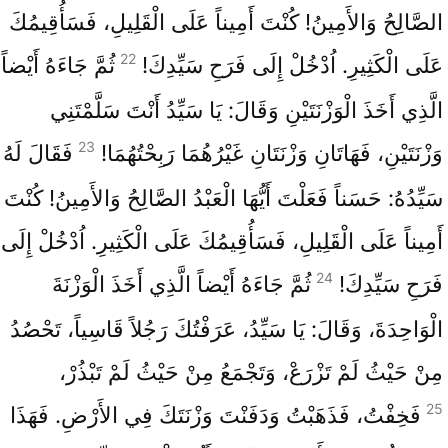
الصَّالِحُ وَالأَمِينُ! كُنْتَ أَمِيناً عَلَى الْقَلِيلِ، فَسَأُقِيمُكَ
22
عَلَى الْكَثِيرِ. اُدْخُلْ إِلَى فَرَحِ سَيِّدِكَ!
ثُمَّ جَاءَهُ أَيْضاً
الَّذِي أَخَذَ الْوَزْنَتَيْنِ وَقَالَ: يَا سَيِّدُ أَنْتَ سَلَّمْتَنِي
23
وَزْنَتَيْنِ، فَهَاتَانِ وَزْنَتَانِ غَيْرُهُمَا رَبِحْتُهُمَا!
فَقَالَ لَهُ
سَيِّدُهُ: حَسَناً فَعَلْتَ أَيُّهَا الْعَبْدُ الصَّالِحُ وَالأَمِينُ! كُنْتَ
أَمِيناً عَلَى الْقَلِيلِ، فَسَأُقِيمُكَ عَلَى الْكَثِيرِ. اُدْخُلْ إِلَى
24
فَرَحِ سَيِّدِكَ!
ثُمَّ جَاءَهُ أَيْضاً الَّذِي أَخَذَ الْوَزْنَةَ
الْوَاحِدَةَ، وَقَالَ: يَا سَيِّدُ، عَرَفْتُكَ رَجُلاً قَاسِياً، تَحْصُدُ
مِنْ حَيْثُ لَمْ تَزْرَعْ، وَتَجْمَعُ مِنْ حَيْثُ لَمْ تَبْذُرْ،
25
فَخِفْتُ، فَذَهَبْتُ وَدَفَنْتَ وَزْنَتَكَ فِي الأَرْضِ. فَهَذَا