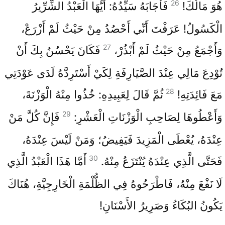
26
هُوَ مَالُكَ!
فَأَجَابَهُ سَيِّدُهُ: أَيُّهَا الْعَبْدُ الشِّرِّيرُ
الْكَسُولُ! عَرَفْتَ أَنِّي أَحْصُدُ مِنْ حَيْثُ لَمْ أَزْرَعْ،
27
وَأَجْمَعُ مِنْ حَيْثُ لَمْ أَبْذُرْ،
فَكَانَ يَحْسُنُ بِكَ أَنْ
تُوْدِعَ مَالِي عِنْدَ الصَّيَارِفَةِ لِكَيْ أَسْتَرِدَّهُ لَدَى عَوْدَتِي
28
مَعَ فَائِدَتِهِ!
ثُمَّ قَالَ لِعَبِيدِهِ: خُذُوا مِنْهُ الْوَزْنَةَ،
29
وَأَعْطُوهَا لِصَاحِبِ الْوَزْنَاتِ الْعَشْرِ:
فَإِنَّ كُلَّ مَنْ
عِنْدَهُ، يُعْطَى الْمَزِيدَ فَيَفِيضُ؛ وَمَنْ لَيْسَ عِنْدَهُ،
30
فَحَتَّى الَّذِي عِنْدَهُ يُنْتَزَعُ مِنْهُ.
أَمَّا هَذَا الْعَبْدُ الَّذِي
لَا نَفْعَ مِنْهُ، فَاطْرَحُوهُ فِي الظُّلْمَةِ الْخَارِجِيَّةِ، هُنَاكَ
يَكُونُ البُكَاءُ وَصَرِيرُ الأَسْنَانِ!