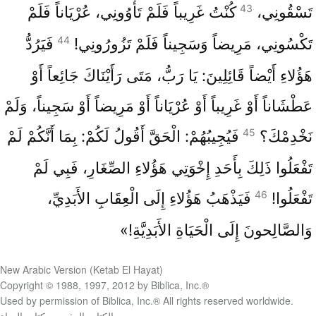
43
تَسْقُونِي،
كُنْتُ غَرِيباً فَلَمْ تَأْوُونِي، عُرْيَاناً فَلَمْ
44
تَكْسُونِي، مَرِيضاً وَسَجِيناً فَلَمْ تَزُورُونِي!
فَيَرُدُّ
هَؤُلاءِ أَيْضاً قَائِلِينَ: يَا رَبُّ، مَتَى رَأَيْنَاكَ جَائِعاً أَوْ
عَطْشَاناً أَوْ غَرِيباً أَوْ عُرْيَاناً أَوْ مَرِيضاً أَوْ سَجِيناً، وَلَمْ
45
نَخْدِمْكَ؟
فَيُجِيبُهُمْ: الْحَقَّ أَقُولُ لَكُمْ: بِمَا أَنَّكُمْ لَمْ
تَفْعَلُوا ذَلِكَ بِأَحَدِ إِخْوَتِي هَؤُلاءِ الصِّغَارِ، فَبِي لَمْ
46
تَفْعَلُوا!
فَيَذْهَبُ هَؤُلاءِ إِلَى الْعِقَابِ الأَبَدِيِّ،
وَالصَّالِحونَ إِلَى الْحَيَاةِ الأَبَدِيَّةِ!»
New Arabic Version (Ketab El Hayat)
‪Copyright © 1988, 1997, 2012 by Biblica, Inc.®‎
Used by permission of Biblica, Inc.® A‪ll rights reserved worldwide‎. ‎