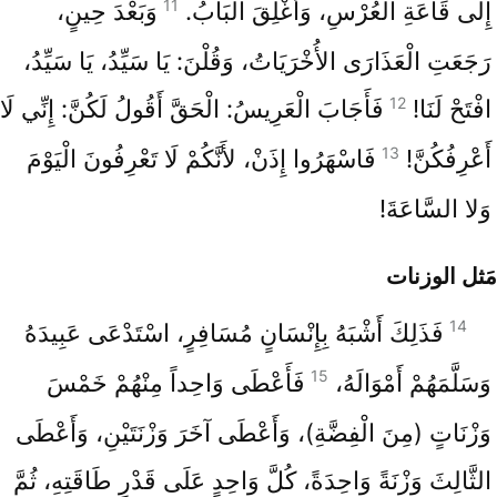
11
إِلَى قَاعَةِ الْعُرْسِ، وَأُغْلِقَ الْبَابُ.
وَبَعْدَ حِينٍ،
رَجَعَتِ الْعَذَارَى الأُخْرَيَاتُ، وَقُلْنَ: يَا سَيِّدُ، يَا سَيِّدُ،
12
افْتَحْ لَنَا!
فَأَجَابَ الْعَرِيسُ: الْحَقَّ أَقُولُ لَكُنَّ: إِنِّي لَا
13
أَعْرِفُكُنَّ!
فَاسْهَرُوا إِذَنْ، لأَنَّكُمْ لَا تَعْرِفُونَ الْيَوْمَ
وَلا السَّاعَةَ!
مَثل الوزنات
14
فَذَلِكَ أَشْبَهُ بِإِنْسَانٍ مُسَافِرٍ، اسْتَدْعَى عَبِيدَهُ
15
وَسَلَّمَهُمْ أَمْوَالَهُ،
فَأَعْطَى وَاحِداً مِنْهُمْ خَمْسَ
وَزْنَاتٍ (مِنَ الْفِضَّةِ)، وَأَعْطَى آخَرَ وَزْنَتَيْنِ، وَأَعْطَى
الثَّالِثَ وَزْنَةً وَاحِدَةً، كُلَّ وَاحِدٍ عَلَى قَدْرِ طَاقَتِهِ، ثُمَّ