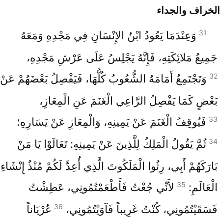
الخراف والجداء
31
وَعِنْدَمَا يَعُودُ ابْنُ الإِنْسَانِ فِي مَجْدِهِ وَمَعَهُ
جَمِيعُ مَلائِكَتِهِ، فَإِنَّهُ يَجْلِسُ عَلَى عَرْشِ مَجْدِهِ،
32
وَتَجْتَمِعُ أَمَامَهُ الشُّعُوبُ كُلُّهَا، فَيَفْصِلُ بَعْضَهُمْ عَنْ
بَعْضٍ كَمَا يَفْصِلُ الرَّاعِي الْغَنَمَ عَنِ الْمِعَازِ،
33
فَيُوقِفُ الْغَنَمَ عَنْ يَمِينِهِ، وَالْمِعَازِ عَنْ يَسَارِهِ؛
34
ثُمَّ يَقُولُ الْمَلِكُ لِلَّذِينَ عَنْ يَمِينِهِ: تَعَالَوْا يَا مَنْ
بَارَكَهُمْ أَبِي، رِثُوا الْمَلَكُوتَ الَّذِي أُعِدَّ لَكُمْ مُنْذُ إِنْشَاءِ
35
الْعَالَمِ:
لأَنِّي جُعْتُ فَأَطْعَمْتُمُونِي، عَطِشْتُ
36
فَسَقَيْتُمُونِي، كُنْتُ غَرِيباً فَآوَيْتُمُونِي،
عُرْيَاناً