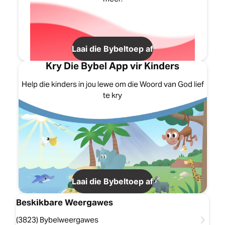
Laai die Bybeltoep af
Kry Die Bybel App vir Kinders
Help die kinders in jou lewe om die Woord van God lief
te kry
Laai die Bybeltoep af
Beskikbare Weergawes
(3823) Bybelweergawes