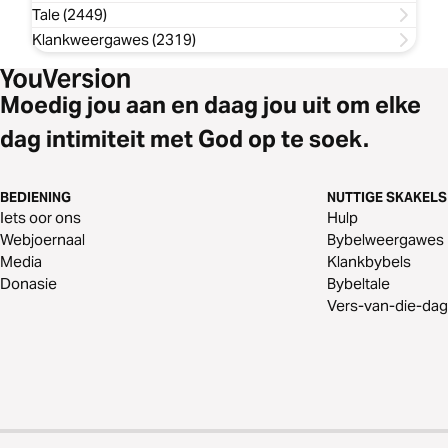
Tale (2449)
Klankweergawes (2319)
Moedig jou aan en daag jou uit om elke
dag intimiteit met God op te soek.
BEDIENING
NUTTIGE SKAKELS
Iets oor ons
Hulp
Webjoernaal
Bybelweergawes
Media
Klankbybels
Donasie
Bybeltale
Vers-van-die-dag