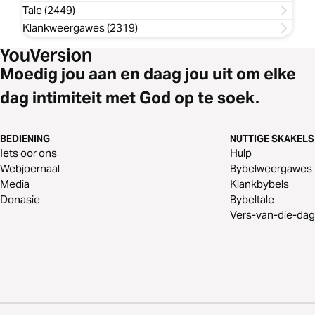
Tale (2449)
Klankweergawes (2319)
Moedig jou aan en daag jou uit om elke
dag intimiteit met God op te soek.
BEDIENING
NUTTIGE SKAKELS
Iets oor ons
Hulp
Webjoernaal
Bybelweergawes
Media
Klankbybels
Donasie
Bybeltale
Vers-van-die-dag