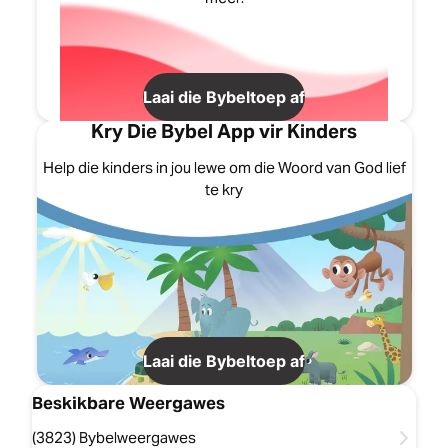
Laai die Bybeltoep af
Kry Die Bybel App vir Kinders
Help die kinders in jou lewe om die Woord van God lief
te kry
Laai die Bybeltoep af
Beskikbare Weergawes
(3823) Bybelweergawes