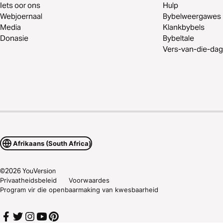
Iets oor ons
Hulp
Webjoernaal
Bybelweergawes
Media
Klankbybels
Donasie
Bybeltale
Vers-van-die-dag
Afrikaans (South Africa)
©
2026
YouVersion
Privaatheidsbeleid
Voorwaardes
Program vir die openbaarmaking van kwesbaarheid