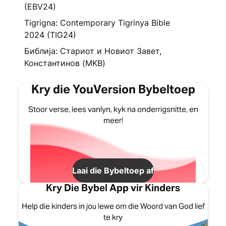
(EBV24)
Tigrigna: Contemporary Tigrinya Bible
2024 (TIG24)
Библија: Стариот и Новиот Завет,
Константинов (MKB)
Kry die YouVersion Bybeltoep
Stoor verse, lees vanlyn, kyk na onderrigsnitte, en
meer!
Laai die Bybeltoep af
Kry Die Bybel App vir Kinders
Help die kinders in jou lewe om die Woord van God lief
te kry