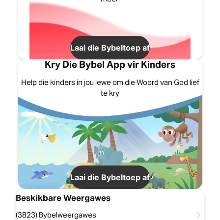
Laai die Bybeltoep af
Kry Die Bybel App vir Kinders
Help die kinders in jou lewe om die Woord van God lief
te kry
Laai die Bybeltoep af
Beskikbare Weergawes
(3823) Bybelweergawes