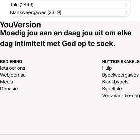
Tale (2449)
Klankweergawes (2319)
Moedig jou aan en daag jou uit om elke
dag intimiteit met God op te soek.
BEDIENING
NUTTIGE SKAKELS
Iets oor ons
Hulp
Webjoernaal
Bybelweergawes
Media
Klankbybels
Donasie
Bybeltale
Vers-van-die-dag