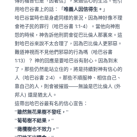
傳的福音也是「因著信」，來過信心的生活。他引
用哈巴谷書上的話：「
唯義人因信得生。
」
哈巴谷當時也是身處同樣的景況，因為神好像不理
會祂子民的罪行（哈巴谷書 1:1-4）。當他向神抱
怨的時候，神告訴他刑罰會從巴比倫人那裏來。這
對哈巴谷來說不太合理了，因為巴比倫人更邪惡。
難道神視而不見他們邪惡的行為嗎（哈巴谷書
1:13）？ 神的回應是要哈巴谷有耐心。因為到末
了，那些仍然能站立住的，將是持續對神有信心的
人（哈巴谷書 2:4）。那些不順服神、相信自己、
靠自己的人，則會被摧毀——無論是巴比倫人 (外
邦人) 還是猶太人。
這帶出哈巴谷最有名的信心宣告：
雖然無花果樹不發旺，
葡萄樹不結果，
橄欖樹也不效力，