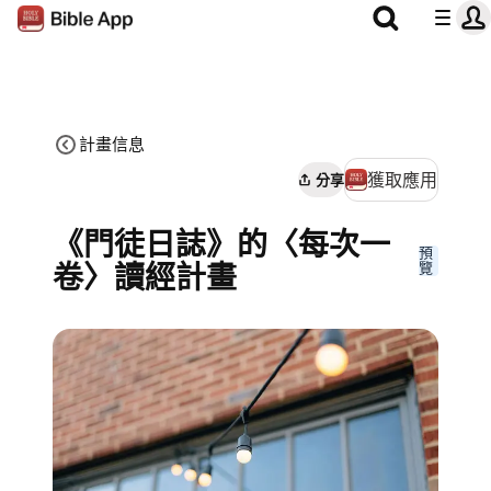
計畫信息
獲取應用
分享
《門徒日誌》的〈每次一
預
卷〉讀經計畫
覽