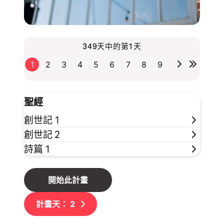
349天中的第1天
1
2
3
4
5
6
7
8
9
聖經
創世記 1
創世記 2
詩篇 1
開始此計畫
計畫天：
2