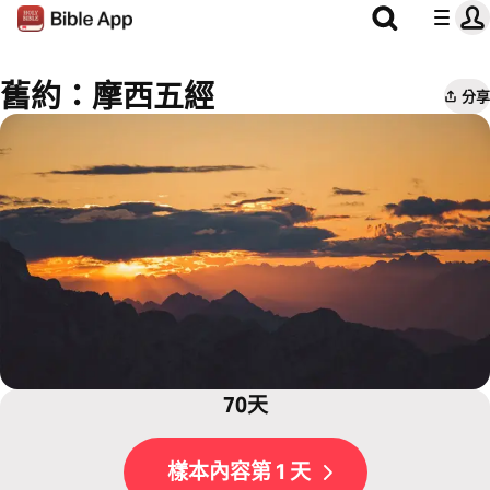
舊約：摩西五經
分享
70天
樣本內容第 1 天