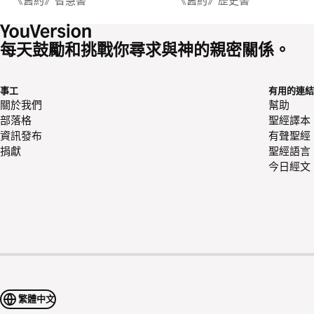
《舊約》智慧書
《舊約》歷史書
每天鼓勵和挑戰你尋求與神的親密關係。
事工
有用的連結
關於我們
幫助
部落格
聖經譯本
資訊發布
有聲聖經
捐獻
聖經語言
今日經文
繁體中文