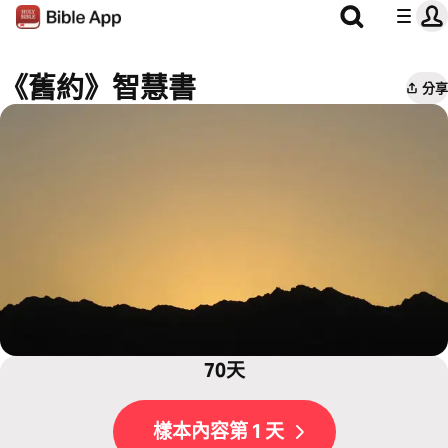
《舊約》智慧書
分享
70天
樣本內容第 1 天