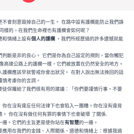
更不會刻意毀掉自己的一生。 在路中設有護欄能防止我們誤
果同樣的，在我們生命裡也有護欄會如何呢？
德和情緒上設有
個人的護欄
，我們所經歷過的許多遺憾就能
們判斷是非的良心。 它們是你為自己設定的規則，當你觸犯
就像高速公路上的護欄一樣，它們被放置在仍然安全的地方。
人護欄應該早就警戒你會出狀況。 在對人說出無法挽回的話
謹慎考慮你的言詞。
使徒保羅給了我們很有用的建議：「你們要謹慎行事，不要
）你在沒有違反任何法律下也會陷入一團糟。你在沒有違背
。 你在沒有做任何有罪的事情下也會破壞 了關係.
一邊。它們的主旨更是使你站在
有智慧
的一邊。
要應用在我們的金錢、人際關係、道德和情緒上：根據我過