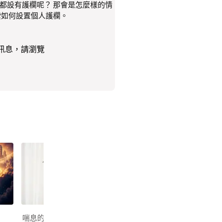
都設有護欄呢？ 那會是怎麼樣的情
索如何設置個人護欄。
知更多訊息，請瀏覽
喘息的空間
祈求上帝的指引