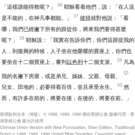
26
「這樣誰能得救呢？」
耶穌看着他們，說：「在人這
27
是不能的，在神凡事都能。」
彼得
就對他說：「看
哪，我們已經撇下所有的跟從你，將來我們要得甚麼
28
呢？」
耶穌說：「我實在告訴你們，你們這跟從我的
人，到復興的時候，人子坐在他榮耀的寶座上，你們也
29
要坐在十二個寶座上，審判
以色列
十二個支派。
凡為
我的名撇下房屋，或是弟兄、姊妹、父親、母親、
30
兒女、田地的，必要得着百倍，並且承受永生。
然
而，有許多在前的，將要在後；在後的，將要在前。」
新標點和合本（神版） © 1988, 1989, 1996 聯合聖經公會 版權代理：香
港聖經公會 蒙允許使用
Chinese Union Version with New Punctuation, Shen Edition, Traditional
Script © 1988, 1989, 1996 United Bible Societies. Copyright agent: