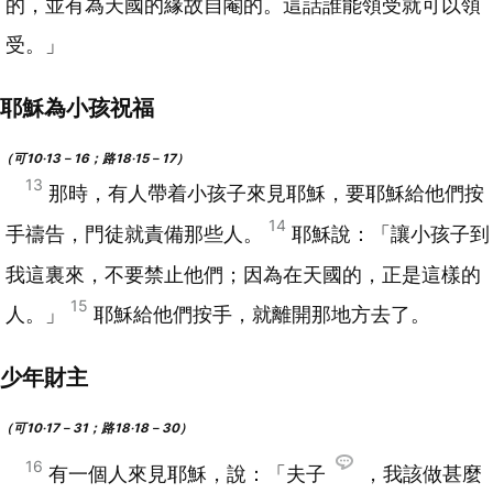
的，並有為天國的緣故自閹的。這話誰能領受就可以領
受。」
耶穌為小孩祝福
（可10‧13－16；路18‧15－17）
13
那時，有人帶着小孩子來見耶穌，要耶穌給他們按
14
手禱告，門徒就責備那些人。
耶穌說：「讓小孩子到
我這裏來，不要禁止他們；因為在天國的，正是這樣的
15
人。」
耶穌給他們按手，就離開那地方去了。
少年財主
（可10‧17－31；路18‧18－30）
16
有一個人來見耶穌，說：「夫子
，我該做甚麼