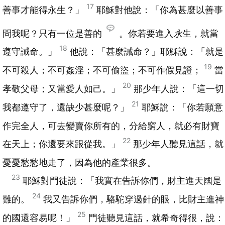
17
善事才能得永生？」
耶穌對他說：「你為甚麼以善事
問我呢？只有一位是善的
。你若要進入
永
生，就當
18
遵守誡命。」
他說：「甚麼誡命？」耶穌說：「就是
19
不可殺人；不可姦淫；不可偷盜；不可作假見證；
當
20
孝敬父母；又當愛人如己。」
那少年人說：「這一切
21
我都遵守了，還缺少甚麼呢？」
耶穌說：「你若願意
作完全人，可去變賣你所有的，分給窮人，就必有財寶
22
在天上；你還要來跟從我。」
那少年人聽見這話，就
憂憂愁愁地走了，因為他的產業很多。
23
耶穌對門徒說：「我實在告訴你們，財主進天國是
24
難的。
我又告訴你們，駱駝穿過針的眼，比財主進神
25
的國還容易呢！」
門徒聽見這話，就希奇得很，說：