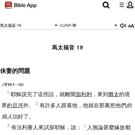
馬太福音 19
CUNP-神
馬太福音 19
休妻的問題
（可10‧1－12）
1
耶穌說完了這些話，就離開
加利利
，來到
猶太
的境
2
界
約旦河
外。
有許多人跟着他，他就在那裏把他們
的
病人
治好了。
3
有法利賽人來試探耶穌，說：「人無論甚麼緣故都