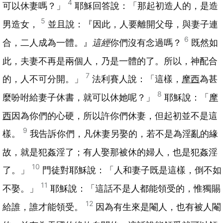
4
可以休妻嗎？」
耶穌回答說：「那起初造人的，是造
5
男造女，
並且說：『因此，人要離開父母，與妻子連
6
合，二人成為一體。』
這經
你們沒有念過嗎？
既然如
此，夫妻不再是兩個人，乃是一體的了。所以，神配合
7
的，人不可分開。」
法利賽人說：「這樣，
摩西
為甚
8
麼吩咐給妻子休書，就可以休她呢？」
耶穌說：「
摩
西
因為你們的心硬，所以許你們休妻，但起初並不是這
9
樣。
我告訴你們，凡休妻另娶的，若不是為淫亂的緣
故，就是犯姦淫了；有人娶那被休的婦人，也是犯姦淫
10
了。」
門徒對耶穌說：「人和妻子既是這樣，倒不如
11
不娶。」
耶穌說：「這話不是人都能領受的，惟獨賜
12
給誰，誰才能領受。
因為有生來是閹人，也有被人閹