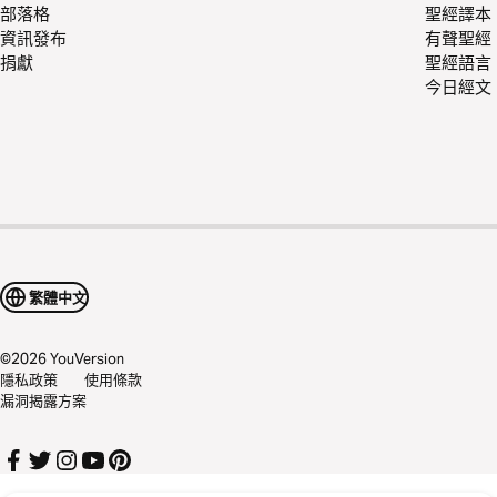
部落格
聖經譯本
資訊發布
有聲聖經
捐獻
聖經語言
今日經文
繁體中文
©
2026
YouVersion
隱私政策
使用條款
漏洞揭露方案