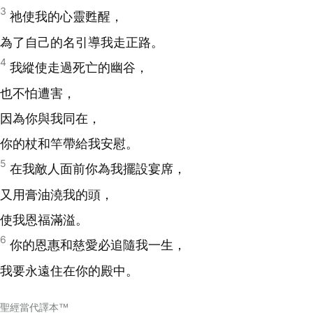
3
祂使我的心靈甦醒，
為了自己的名引導我走正路。
4
我縱使走過死亡的幽谷，
也不怕遭害，
因為你與我同在，
你的杖和竿帶給我安慰。
5
在我敵人面前你為我擺設宴席，
又用膏油澆我的頭，
使我恩福滿溢。
6
你的恩惠和慈愛必追隨我一生，
我要永遠住在你的殿中。
聖經當代譯本™