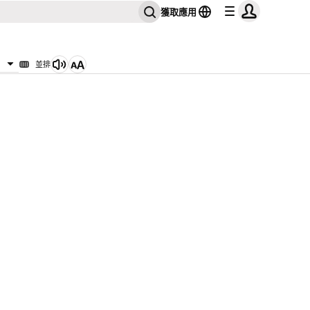
獲取應用
並排