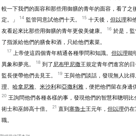
較一下我們的面容和那些用御膳的青年的面容，看了之
14
15
定。」
監管同意試他們十天。
十天後，
但以理
和
16
友看起來比那些用御膳的青年更俊美健康。
於是，監
了指派給他們的膳食和酒，只給他們素菜。
17
上帝使這四個青年精通各種學問和知識。
但以理
能
18
異象和夢兆。
到了
尼布甲尼撒
王規定青年們進宮的日
19
監長便帶他們去見王。
王與他們談話，發現無人比得
理
、
哈拿尼雅
、
米沙利
和
亞撒利雅
，便把他們留在身邊
20
王詢問他們各種各樣的事，發現他們的智慧和聰明比
21
術士和巫師高十倍。
直到
塞魯士
王元年，
但以理
仍在
職。
聖經當代譯本™