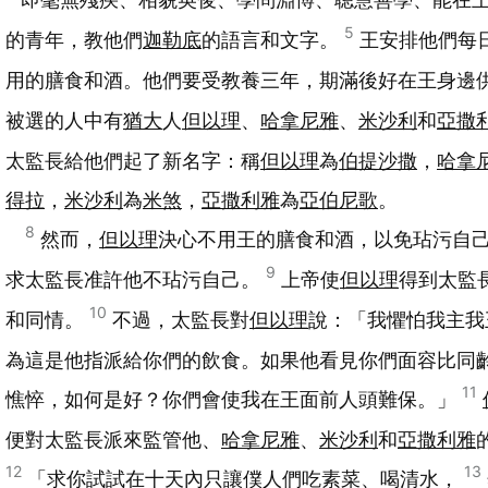
5
的青年，教他們
迦勒底
的語言和文字。
王安排他們每
用的膳食和酒。他們要受教養三年，期滿後好在王身邊
被選的人中有
猶大
人
但以理
、
哈拿尼雅
、
米沙利
和
亞撒
太監長給他們起了新名字：稱
但以理
為
伯提沙撒
，
哈拿
得拉
，
米沙利
為
米煞
，
亞撒利雅
為
亞伯尼歌
。
8
然而，
但以理
決心不用王的膳食和酒，以免玷污自
9
求太監長准許他不玷污自己。
上帝使
但以理
得到太監
10
和同情。
不過，太監長對
但以理
說：「我懼怕我主我
為這是他指派給你們的飲食。如果他看見你們面容比同
11
憔悴，如何是好？你們會使我在王面前人頭難保。」
便對太監長派來監管他、
哈拿尼雅
、
米沙利
和
亞撒利雅
12
13
「求你試試在十天內只讓僕人們吃素菜、喝清水，