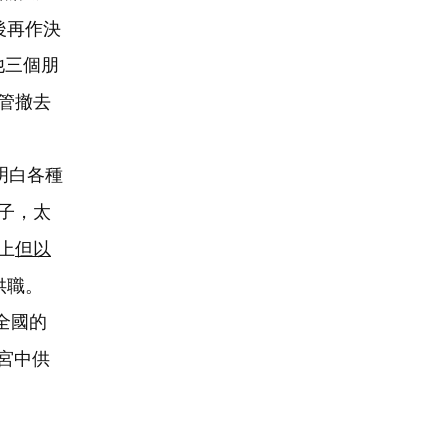
後再作決
他三個朋
管撤去
明白各種
子，太
上
但以
供職。
全國的
宮中供