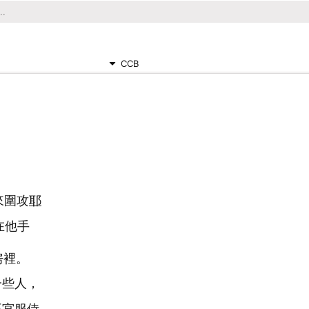
CCB
來圍攻
耶
在他手
房裡。
一些人，
王宮服侍