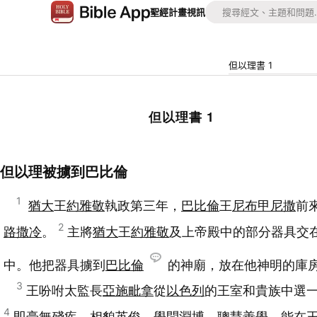
聖經
計畫
視訊
但以理書 1
但以理書 1
但以理被擄到巴比倫
1
猶大
王
約雅敬
執政第三年，
巴比倫
王
尼布甲尼撒
前
2
路撒冷
。
主將
猶大
王
約雅敬
及上帝殿中的部分器具交
中。他把器具擄到
巴比倫
的神廟，放在他神明的庫
3
王吩咐太監長
亞施毗拿
從
以色列
的王室和貴族中選
4
即毫無殘疾、相貌英俊、學問淵博、聰慧善學、能在