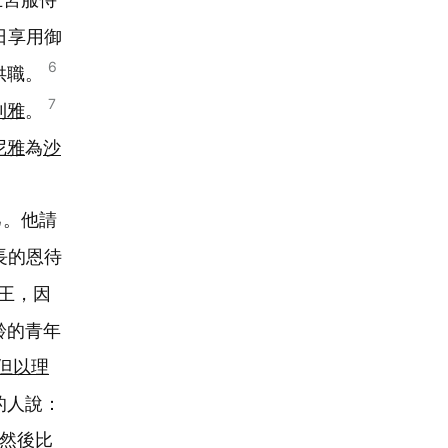
日享用御
6
供職。
7
利雅
。
尼雅
為
沙
己。他請
長的恩待
王，因
齡的青年
但以理
的人說：
然後比