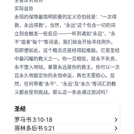
主要反对观点
实际益处
永恒的保障最简明扼要的定义恐怕就是：“一次得
救，永远得救”。当然，“永远”这个包含一切的词
立刻会触发一些反应——一听到诸如“永远”、“永
不”或者“每个”等词语，我们就会开始寻找例外。
但即便如此，这个概念还是经得起推敲。它是圣经
中最闪耀的教义之一。你一旦相信，就永不失丧，
永不堕入地狱。基督永远是你的救主。你可以一次
且永久地敲定你的永恒命运，再也无需担心。显
然，任何带着“永不”、“永远”及“永久”等词汇的教
义都会受到挑战。那么这一条会通过测试吗？
圣经
罗马书 3:10-18
哥林多后书 5:21