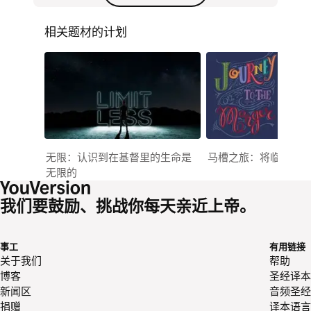
相关题材的计划
无限：认识到在基督里的生命是
马槽之旅：将临期25
无限的
我们要鼓励、挑战你每天亲近上帝。
事工
有用链接
关于我们
帮助
博客
圣经译本
新闻区
音频圣经
捐赠
译本语言