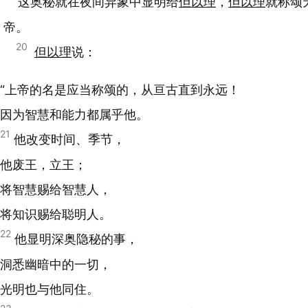
这奥秘就在夜间异象中显明给
但以理
，
但以理
就称颂
帝。
20
但以理
说：
“上帝的名是应当称颂的，从亘古直到永远！
因为智慧和能力都属乎他。
21
他改变时间、季节，
他废王，立王；
将智慧赐给智慧人，
将知识赐给聪明人。
22
他显明深奥隐秘的事，
洞悉幽暗中的一切，
光明也与他同住。