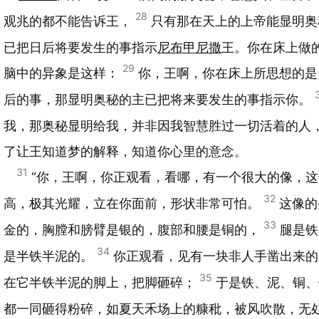
28
观兆的都不能告诉王，
只有那在天上的上帝能显明奥
已把日后将要发生的事指示
尼布甲尼撒
王。你在床上做
29
脑中的异象是这样：
你，王啊，你在床上所思想的是
后的事，那显明奥秘的主已把将来要发生的事指示你。
我，那奥秘显明给我，并非因我智慧胜过一切活着的人
了让王知道梦的解释，知道你心里的意念。
31
“你，王啊，你正观看，看哪，有一个很大的像，这
32
高，极其光耀，立在你面前，形状非常可怕。
这像的
33
金的，胸膛和膀臂是银的，腹部和腰是铜的，
腿是铁
34
是半铁半泥的。
你正观看，见有一块非人手凿出来的
35
在它半铁半泥的脚上，把脚砸碎；
于是铁、泥、铜、
都一同砸得粉碎，如夏天禾场上的糠秕，被风吹散，无