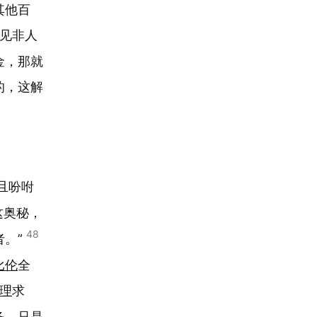
其他百
见非人
金，那就
的，这解
且吩咐
这奥秘，
48
者。”
比伦
全
理
求
务，只是