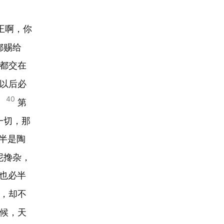
王啊，你
都赐给
都交在
以后必
40
。
第
一切，那
半是陶
泥搀杂，
也必半
，却不
候，天