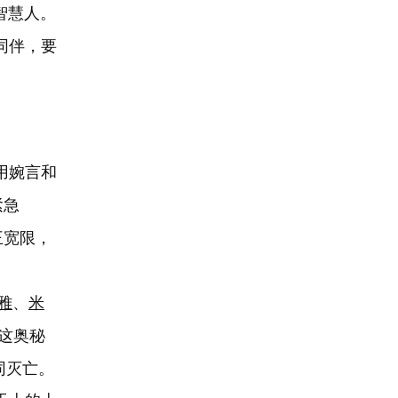
智慧人。
同伴，要
用婉言和
紧急
王宽限，
雅
、
米
这奥秘
同灭亡。