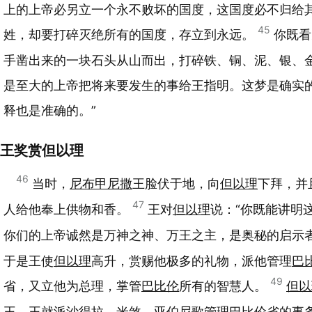
上的上帝必另立一个永不败坏的国度，这国度必不归给
45
姓，却要打碎灭绝所有的国度，存立到永远。
你既看
手凿出来的一块石头从山而出，打碎铁、铜、泥、银、
是至大的上帝把将来要发生的事给王指明。这梦是确实
释也是准确的。”
王奖赏但以理
46
当时，
尼布甲尼撒
王脸伏于地，向
但以理
下拜，并
47
人给他奉上供物和香。
王对
但以理
说：“你既能讲明
你们的上帝诚然是万神之神、万王之主，是奥秘的启示
于是王使
但以理
高升，赏赐他极多的礼物，派他管理
巴
49
省，又立他为总理，掌管
巴比伦
所有的智慧人。
但以
王，王就派
沙得拉
、
米煞
、
亚伯尼歌
管理
巴比伦
省的事