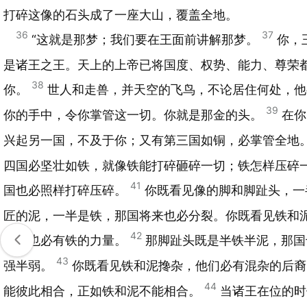
打碎这像的石头成了一座大山，覆盖全地。
36
37
“这就是那梦；我们要在王面前讲解那梦。
你，
是诸王之王。天上的上帝已将国度、权势、能力、尊荣
38
你。
世人和走兽，并天空的飞鸟，不论居住何处，他
39
你的手中，令你掌管这一切。你就是那金的头。
在你
兴起另一国，不及于你；又有第三国如铜，必掌管全地
四国必坚壮如铁，就像铁能打碎砸碎一切；铁怎样压碎
41
国也必照样打碎压碎。
你既看见像的脚和脚趾头，一
匠的泥，一半是铁，那国将来也必分裂。你既看见铁和
42
那国也必有铁的力量。
那脚趾头既是半铁半泥，那国
43
强半弱。
你既看见铁和泥搀杂，他们必有混杂的后裔
44
能彼此相合，正如铁和泥不能相合。
当诸王在位的时