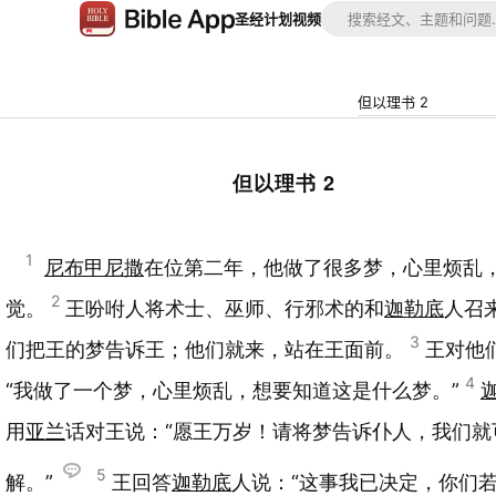
圣经
计划
视频
但以理书 2
但以理书 2
1
尼布甲尼撒
在位第二年，他做了很多梦，心里烦乱
2
觉。
王吩咐人将术士、巫师、行邪术的和
迦勒底
人召
3
们把王的梦告诉王；他们就来，站在王面前。
王对他
4
“我做了一个梦，心里烦乱，想要知道这是什么梦。”
用
亚兰
话对王说：“愿王万岁！请将梦告诉仆人，我们就
5
解。”
王回答
迦勒底
人说：“这事我已决定，你们