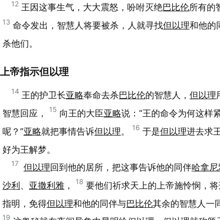
12
王因这事生气，大大震怒，吩咐灭绝
巴比伦
所有的
13
命令发出，智慧人将要被杀，人就寻找
但以理
和他的
杀他们。
上帝指示但以理
14
王的护卫长
亚略
奉命去杀
巴比伦
的智慧人，
但以理
15
智慧回应，
向王的大臣
亚略
说：“王的命令为何这样
16
呢？”
亚略
就把事情告诉
但以理
。
于是
但以理
进去求
好为王解梦。
17
但以理
回到他的居所，把这事告诉他的同伴
哈拿尼
18
沙利
、
亚撒利雅
，
要他们祈求天上的上帝施怜悯，将
指明，免得
但以理
和他的同伴与
巴比伦
其余的智慧人一
19