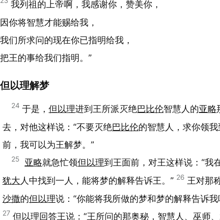
23
我列祖的上帝啊，我感谢你，赞美你，
因你将智慧才能赐给我，
我们所求问的现在你已指明给我，
把王的事给我们指明。”
但以理解梦
24
于是，
但以理
进到王所派灭绝
巴比伦
智慧人的
亚略
去，对他这样说：“不要灭绝
巴比伦
的智慧人，求你领我
前，我可以为王解梦。”
25
亚略
就急忙领
但以理
到王面前，对王这样说：“我
26
犹大
人中找到一人，能将梦的解释告诉王。”
王对那
沙撒
的
但以理
说：“你能将我所做的梦和梦的解释告诉我
27
但以理
回答王说：“王所问的那奥秘，智慧人、巫师