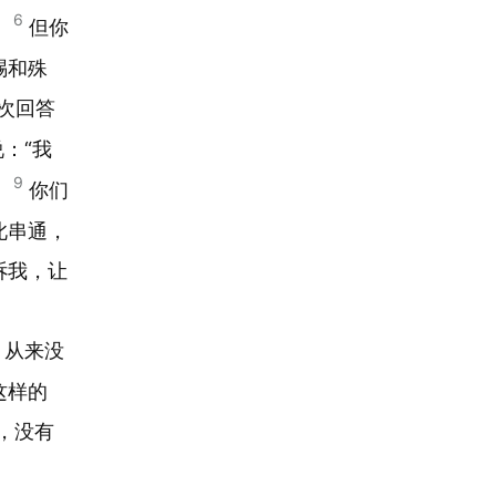
6
；
但你
赐和殊
次回答
：“我
9
。
你们
此串通，
诉我，让
；从来没
这样的
，没有