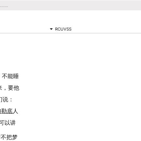
RCUVSS
，不能睡
来，要他
们说：
迦勒底
人
可以讲
若不把梦