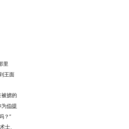
那里
到王面
在被掳的
称为
伯提
吗？”
、术士、