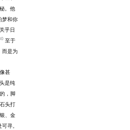
秘。他
的梦和你
关乎日
30
至于
，而是为
像甚
头是纯
的，脚
石头打
银、金
处可寻。