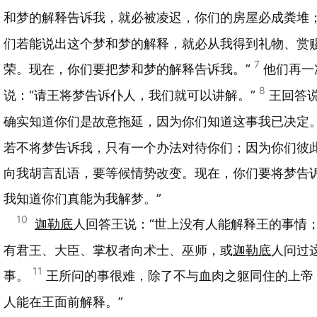
和梦的解释告诉我，就必被凌迟，你们的房屋必成粪堆
们若能说出这个梦和梦的解释，就必从我得到礼物、赏
7
荣。现在，你们要把梦和梦的解释告诉我。”
他们再一
8
说：“请王将梦告诉仆人，我们就可以讲解。”
王回答说
确实知道你们是故意拖延，因为你们知道这事我已决定
若不将梦告诉我，只有一个办法对待你们；因为你们彼
向我胡言乱语，要等候情势改变。现在，你们要将梦告
我知道你们真能为我解梦。”
10
迦勒底
人回答王说：“世上没有人能解释王的事情
有君王、大臣、掌权者向术士、巫师，或
迦勒底
人问过
11
事。
王所问的事很难，除了不与血肉之躯同住的上帝
人能在王面前解释。”