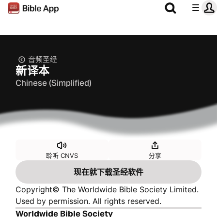
音频圣经
新译本
Chinese (Simplified)
聆听 CNVS
分享
现在就下载圣经软件
Copyright© The Worldwide Bible Society Limited.
Used by permission. All rights reserved.
Worldwide Bible Society