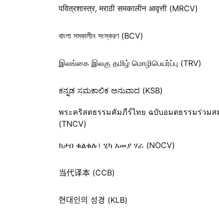
पवित्रशास्त्र, मराठी समकालीन आवृत्ती (MRCV)
বাংলা সমকালীন সংস্করণ (BCV)
இலங்கை இலகு தமிழ் மொழிபெயர்ப்பு (TRV)
ಕನ್ನಡ ಸಮಕಾಲಿಕ ಅನುವಾದ (KSB)
พระคริสตธรรมคัมภีร์ไทย ฉบับอมตธรรมร่วมสม
(TNCV)
ክታበ ቁልቁሉ፣ ሂካ አመያ ሃራ (NOCV)
当代译本 (CCB)
현대인의 성경 (KLB)