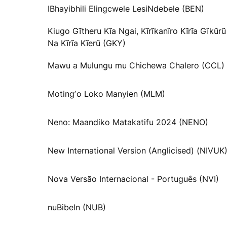
IBhayibhili Elingcwele LesiNdebele (BEN)
Kiugo Gĩtheru Kĩa Ngai, Kĩrĩkanĩro Kĩrĩa Gĩkũrũ
Na Kĩrĩa Kĩerũ (GKY)
Mawu a Mulungu mu Chichewa Chalero (CCL)
Motingʼo Loko Manyien (MLM)
Neno: Maandiko Matakatifu 2024 (NENO)
New International Version (Anglicised) (NIVUK
Nova Versão Internacional - Português (NVI)
nuBibeln (NUB)