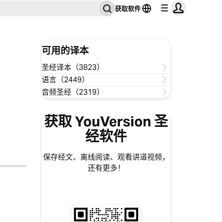
获取软件
可用的译本
圣经译本（3823）
语言（2449）
音频圣经（2319）
获取 YouVersion 圣
经软件
保存经文、离线阅读、观看讲道视频，
还有更多！