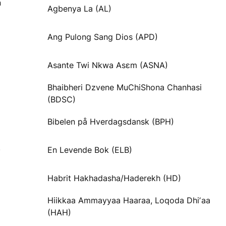
n
Agbenya La (AL)
Ang Pulong Sang Dios (APD)
Asante Twi Nkwa Asɛm (ASNA)
Bhaibheri Dzvene MuChiShona Chanhasi
(BDSC)
Bibelen på Hverdagsdansk (BPH)
)
En Levende Bok (ELB)
Habrit Hakhadasha/Haderekh (HD)
Hiikkaa Ammayyaa Haaraa, Loqoda Dhiʼaa
(HAH)