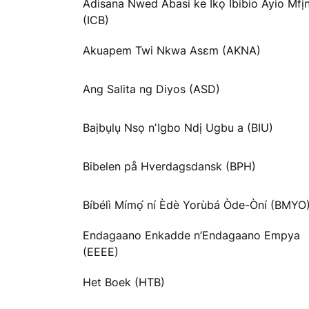
Adisana Ñwed Abasi ke Ikọ Ibibio Ayio Mfị
(ICB)
Akuapem Twi Nkwa Asɛm (AKNA)
Ang Salita ng Diyos (ASD)
Baịbụlụ Nsọ nʼIgbo Ndị Ugbu a (BIU)
Bibelen på Hverdagsdansk (BPH)
Bíbélì Mímọ́ ní Èdè Yorùbá Òde-Òní (BMYO
Endagaano Enkadde n’Endagaano Empya
(EEEE)
Het Boek (HTB)