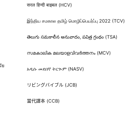
सरल हिन्दी बाइबल (HCV)
இந்திய சமகால தமிழ் மொழிப்பெயர்ப்பு 2022 (TCV)
తెలుగు సమకాలీన అనువాదం, పవిత్ర గ్రంథం (TSA)
സമകാലിക മലയാളവിവർത്തനം (MCV)
ัย
አዲሱ መደበኛ ትርጒም (NASV)
リビングバイブル (JCB)
當代譯本 (CCB)