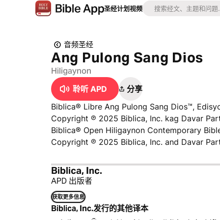
圣经
计划
视频
音频圣经
Ang Pulong Sang Dios
Hiligaynon
聆听 APD
分享
Biblica® Libre Ang Pulong Sang Dios™, Edisy
Copyright ℗ 2025 Biblica, Inc. kag Davar Part
Biblica® Open Hiligaynon Contemporary Bible
Copyright ℗ 2025 Biblica, Inc. and Davar Part
Biblica, Inc.
APD 出版者
获取更多信息
Biblica, Inc.发行的其他译本