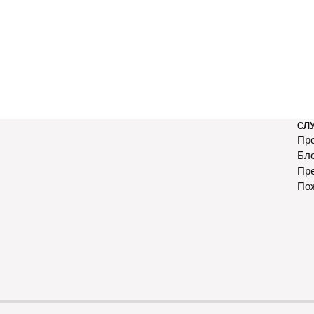
СЛ
Про
Бл
Пр
По