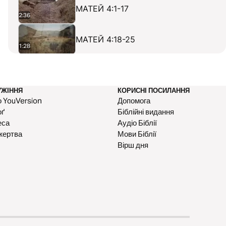
МАТЕЙ 4:1-17
2:36
МАТЕЙ 4:18-25
1:28
МАТЕЙ 5:1-26
4:54
УЖІННЯ
КОРИСНІ ПОСИЛАННЯ
МАТЕЙ 5:27-48
 YouVersion
Допомога
3:32
оґ
Біблійні видання
еса
Аудіо Біблії
МАТЕЙ 6:1-18
жертва
Мови Біблії
3:01
Вірш дня
МАТЕЙ 6:19-34
3:05
МАТЕЙ 7:1-14
2:15
МАТЕЙ 7:15-29