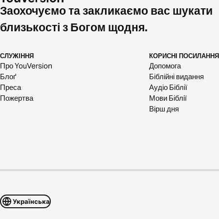
Заохочуємо та закликаємо вас шукати
близькості з Богом щодня.
СЛУЖІННЯ
КОРИСНІ ПОСИЛАННЯ
Про YouVersion
Допомога
Блоґ
Біблійні видання
Преса
Аудіо Біблії
Пожертва
Мови Біблії
Вірш дня
Українська