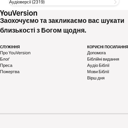
Аудіоверсії (2319)
Заохочуємо та закликаємо вас шукати
близькості з Богом щодня.
СЛУЖІННЯ
КОРИСНІ ПОСИЛАННЯ
Про YouVersion
Допомога
Блоґ
Біблійні видання
Преса
Аудіо Біблії
Пожертва
Мови Біблії
Вірш дня