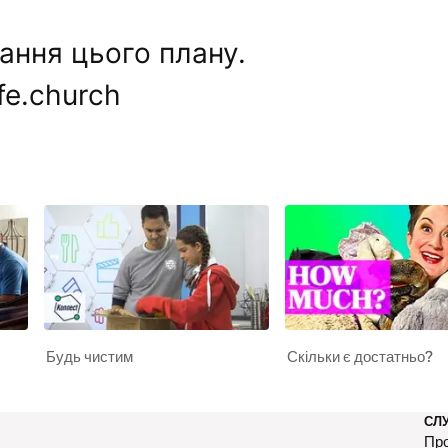
дання цього плану.
fe.church
Будь чистим
Скільки є достатньо?
СЛ
Про