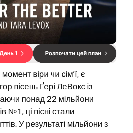
День 1
Розпочати цей план
омент віри чи сім’ї, є
тор пісень Ґері ЛеВокс із
 Маючи понад 22 мільйони
в №1, ці пісні стали
тів. У результаті мільйони з