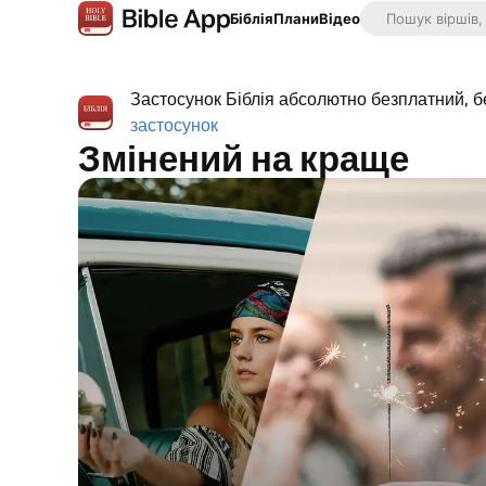
Біблія
Плани
Відео
Застосунок Біблія абсолютно безплатний, б
застосунок
Змінений на краще