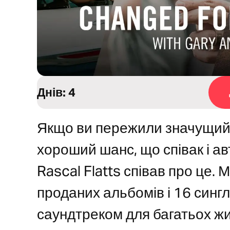
Днів: 4
Якщо ви пережили значущий м
хороший шанс, що співак і ав
Rascal Flatts співав про це.
проданих альбомів і 16 синглі
саундтреком для багатьох жит