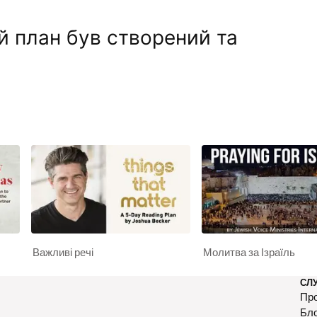
й план був створений та
Важливі речі
Молитва за Ізраїль
СЛ
Про
Бл