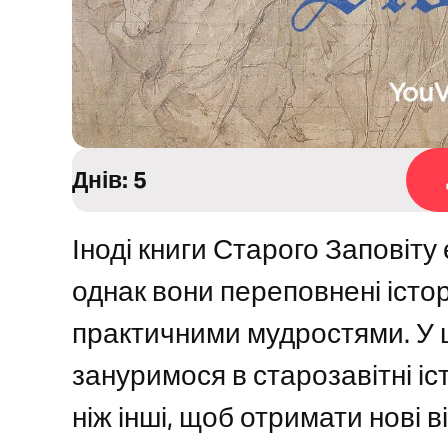
Днів: 5
Іноді книги Старого Заповіту
однак вони переповнені істо
практичними мудростями. У 
зануримося в старозавітні істо
ніж інші, щоб отримати нові 