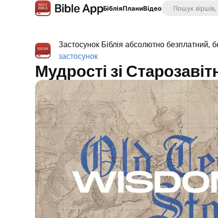
Біблія
Плани
Відео
Застосунок Біблія абсолютно безплатний, б
застосунок
Мудрості зі Старозавіт