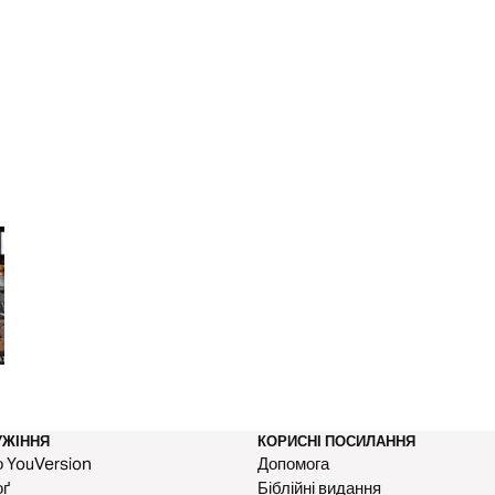
7 днів шляхом до щедрості
Він пролив кров!
УЖІННЯ
КОРИСНІ ПОСИЛАННЯ
 YouVersion
Допомога
оґ
Біблійні видання