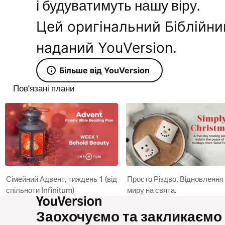
і будуватимуть нашу віру.
Цей оригінальний Біблійни
наданий YouVersion.
Більше від YouVersion
Пов'язані плани
Сімейний Адвент, тиждень 1 (від
Просто Різдво. Відновлення
спільноти Infinitum)
миру на свята.
Заохочуємо та закликаємо