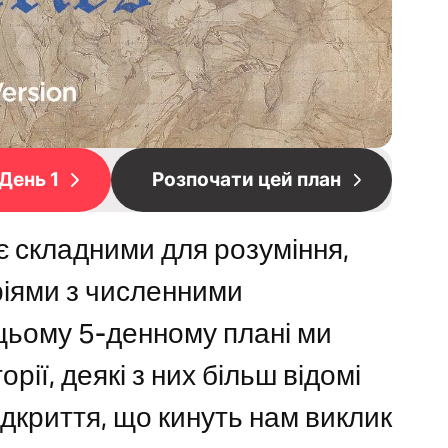
День 1
Розпочати цей план
 є складними для розуміння,
ріями з численними
цьому 5-денному плані ми
рії, деякі з них більш відомі
відкриття, що кинуть нам виклик