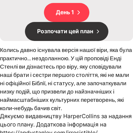
День 1
Розпочати цей план
Колись давно існувала версія нашої віри, яка була
практично... нездоланною. У цій проповіді Енді
Стенлі ви дізнаєтесь про віру, яку сповідували
наші брати і сестри першого століття, які не мали
ні офіційної Біблії, ні статусу, але започаткували
низку подій, що призвели до найзначніших і
наймасштабніших культурних перетворень, які
коли-небудь бачив світ.
Дякуємо видавництву HarperCollins за надання
цього плану. Додаткова інформація на
https://andystanley.com/irresistible/