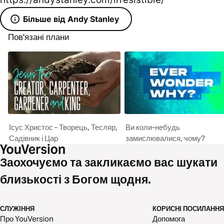
Більше від Andy Stanley
Пов'язані плани
Ісус Христос - Творець, Тесляр,
Ви коли-небудь
Садівник і Цар
замислювалися, чому?
Заохочуємо та закликаємо вас шукати
близькості з Богом щодня.
СЛУЖІННЯ
КОРИСНІ ПОСИЛАННЯ
Про YouVersion
Допомога