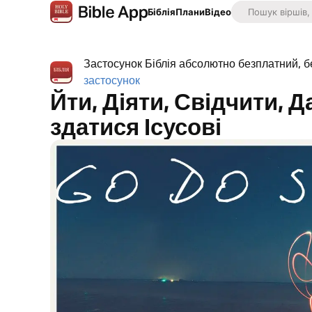
Біблія
Плани
Відео
Застосунок Біблія абсолютно безплатний, б
застосунок
Йти, Діяти, Свідчити, 
здатися Ісусові