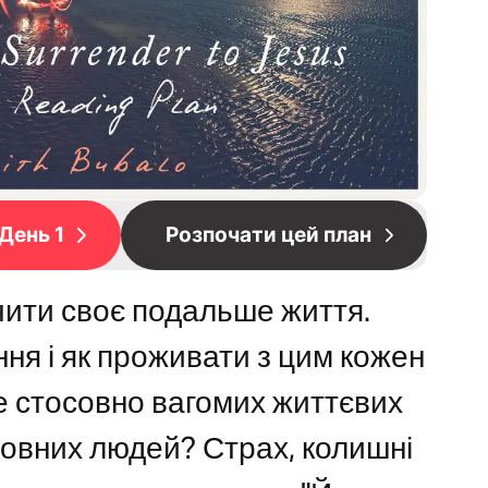
День 1
Розпочати цей план
чити своє подальше життя.
ня і як проживати з цим кожен
 стосовно вагомих життєвих
ховних людей? Страх, колишні