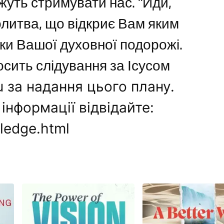
жуть стримувати нас. "Йди,
олитва, що відкриє Вам яким
оки Вашої духовної подорожі.
осить слідування за Ісусом
u за надання цього плану.
інформації відвідайте:
ledge.html