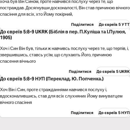
хоча був Він Сином, проте навчився послуху через те, що
постраждав. Досягнувши досконалості, Він став причиною вічного
спасіння для всіх, хто Йому покірний,
Поділитися
До євреїв 5 УТТ
До євреїв 5:8-9 UKRK (Біблія в пер. П.Куліша та І.Пулюя,
1905)
Хоч і Син Він був, тільки ж навчивсь послуху через те, що терпів, і,
звершившись, ставсь усїм, що слухають Його, причиною
спасення вічнього
Поділитися
До євреїв 5 UKRK
До євреїв 5:8-9 НУП (Переклад. Ю. Попченка.)
Хоч Він і Син, проте стражданнями навчився послуху і,
вдосконалившись, став для всіх слухняних Йому винуватцем
вічного спасіння
Поділитися
До євреїв 5 НУП