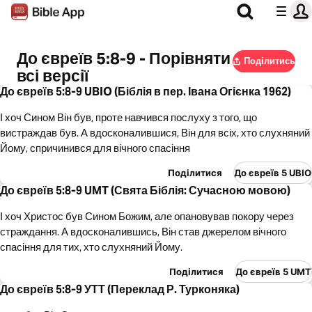
До євреїв 5:8-9 - Порівняти
Поділитись
всі версії
До євреїв 5:8-9 UBIO (Біблія в пер. Івана Огієнка 1962)
І хоч Сином Він був, проте навчився послуху з того, що
вистраждав був. А вдосконалившися, Він для всіх, хто слухняний
Йому, спричинився для вічного спасіння
Поділитися
До євреїв 5 UBIO
До євреїв 5:8-9 UMT (Свята Біблія: Сучасною мовою)
І хоч Христос був Сином Божим, але опановував покору через
страждання. А вдосконалившись, Він став джерелом вічного
спасіння для тих, хто слухняний Йому.
Поділитися
До євреїв 5 UMT
До євреїв 5:8-9 УТТ (Переклад Р. Турконяка)