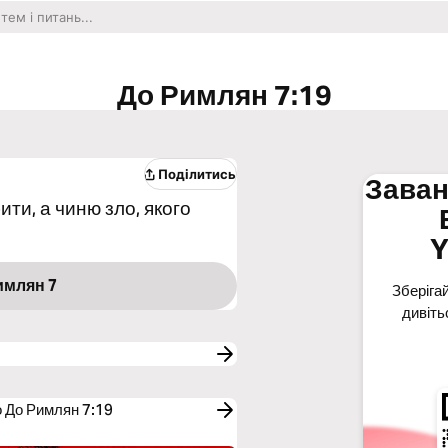
До Римлян 7:19
Поділитись
Заван
ити, а чиню зло, якого
Y
имлян 7
Зберігай
дивіть
о До Римлян 7:19