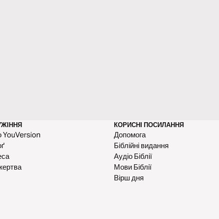
УЖІННЯ
КОРИСНІ ПОСИЛАННЯ
 YouVersion
Допомога
оґ
Біблійні видання
еса
Аудіо Біблії
жертва
Мови Біблії
Вірш дня