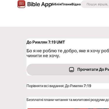
Біблія
Плани
Відео
До Римлян 7:19
UMT
Бо я не роблю те добро, яке я хочу роб
чинити не хочу.
Прочитати До Р
Порівняти всі видання
:
До Римлян 7:19
Безплатні плани читання та молитовні роздуми д