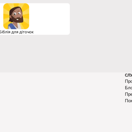
Біблія для діточок
СЛ
Про
Бл
Пр
По