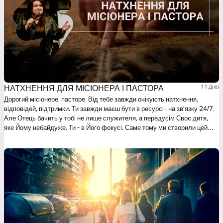
НАТХНЕННЯ ДЛЯ МІСІОНЕРА І ПАСТОРА
11 Днів
Дорогий місіонере, пасторе. Від тебе завжди очікують натхнення,
відповідей, підтримки. Ти завжди маєш бути в ресурсі і на зв’язку 24/7.
Але Отець бачить у тобі не лише служителя, а передусім Своє дитя,
яке Йому небайдуже. Ти - в Його фокусі. Саме тому ми створили цей
план читання на 11 днів як м’яке нагадування: ти маєш право
зупинитися й наповнитися. Тут ти знайдеш підбадьорення, нагадування
про покликання, зміцнення твого втомленого серця. Автор: Яна Пасічна,
куратор місіонерського руху «Global Vision”, ректор місіонерського
коледжу GVS у Полтаві