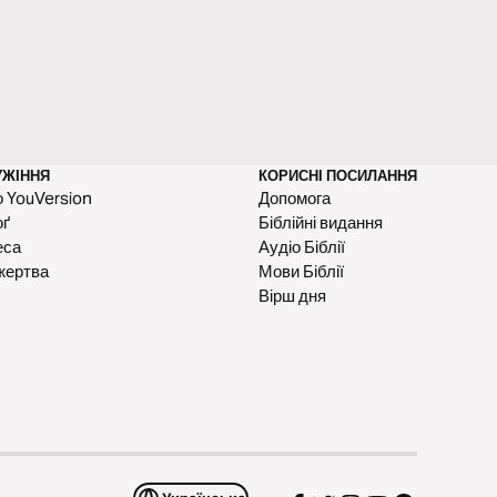
УЖІННЯ
КОРИСНІ ПОСИЛАННЯ
 YouVersion
Допомога
оґ
Біблійні видання
еса
Аудіо Біблії
жертва
Мови Біблії
Вірш дня