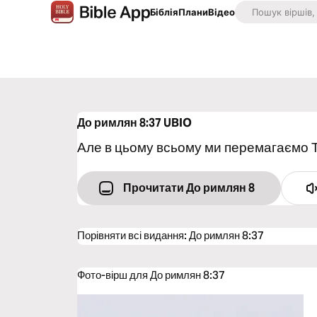
Біблія
Плани
Відео
До римлян 8:37
UBIO
Але в цьому всьому ми перемагаємо Т
Прочитати До римлян 8
Порівняти всі видання
:
До римлян 8:37
Фото-вірш для До римлян 8:37