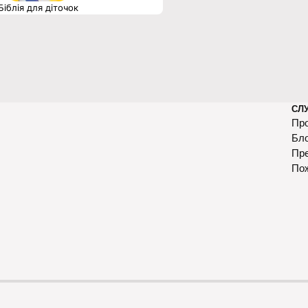
Біблія для діточок
СЛ
Про
Бл
Пр
По