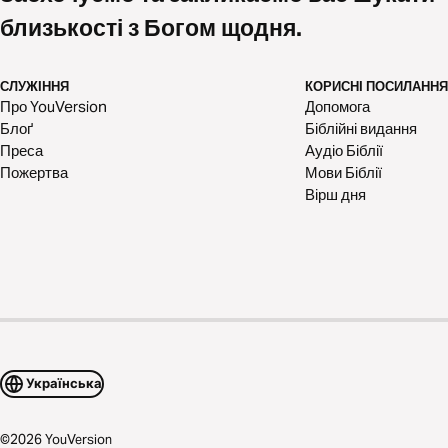
близькості з Богом щодня.
СЛУЖІННЯ
КОРИСНІ ПОСИЛАННЯ
Про YouVersion
Допомога
Блоґ
Біблійні видання
Преса
Аудіо Біблії
Пожертва
Мови Біблії
Вірш дня
Українська
©
2026
YouVersion