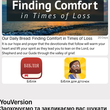
Our Daily Bread: Finding Comfort in Times of Loss
20 Days
It is our hope and prayer that the devotionals that follow will warm your
heart and lift your spirit as they lead you to lean on the Lord, our
Shepherd and our Guide through the valley of grief.
Біблія
Біблія для діточок
Заохочуємо та закликаємо вас шукати