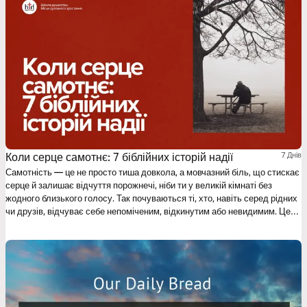
Коли серце самотнє: 7 біблійних історій надії
7 Днів
Самотність — це не просто тиша довкола, а мовчазний біль, що стискає
серце й залишає відчуття порожнечі, ніби ти у великій кімнаті без
жодного близького голосу. Так почуваються ті, хто, навіть серед рідних
чи друзів, відчуває себе непоміченим, відкинутим або невидимим. Цей
7-денний біблійний план створений саме для таких людей — зранених
відчуттям ізоляції й покинутості. Ми пропонуємо подивитися на історії
семи героїв Біблії, які також проходили крізь темряву самотності й
знаходили світло у Божій присутності. Разом ми спробуємо
перетворити твій біль на шлях до глибшого пізнання себе, Бога й нової
надії.