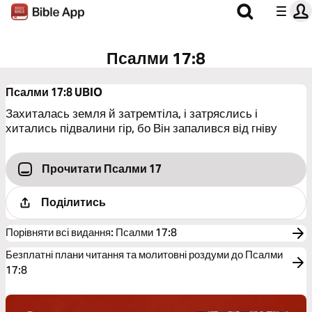
Псалми 17:8
Псалми 17:8
UBIO
Захиталась земля й затремтіла, і затряслись і
хитались підвалини гір, бо Він запалився від гніву
Прочитати Псалми 17
Поділитись
Порівняти всі видання
:
Псалми 17:8
Безплатні плани читання та молитовні роздуми до Псалми
17:8