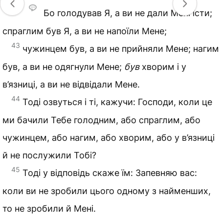
42
Бо голодував Я, а ви не дали Мені їсти;
спраглим був Я, а ви не напоїли Мене;
43
чужинцем був, а ви не прийняли Мене; нагим
був, а ви не одягнули Мене;
був
хворим і у
в’язниці, а ви не відвідали Мене.
44
Тоді озвуться і ті, кажучи: Господи, коли це
ми бачили Тебе голодним, або спраглим, або
чужинцем, або нагим, або хворим, або у в’язниці
й не послужили Тобі?
45
Тоді у відповідь скаже їм: Запевняю вас:
коли ви не зробили цього одному з найменших,
то не зробили й Мені.