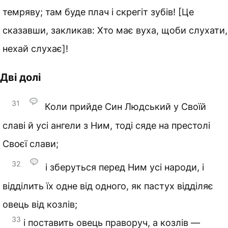
темряву; там буде плач і скрегіт зубів! [Це
сказавши, закликав: Хто має вуха, щоби слухати,
нехай слухає]!
Дві долі
31
Коли прийде Син Людський у Своїй
славі й усі ангели з Ним, тоді сяде на престолі
Своєї слави;
32
і зберуться перед Ним усі народи, і
відділить їх одне від одного, як пастух відділяє
овець від козлів;
33
і поставить овець праворуч, а козлів —