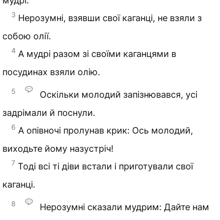
мудрі.
3
Нерозумні, взявши свої каганці, не взяли з
собою олії.
4
А мудрі разом зі своїми каганцями в
посудинах взяли олію.
5
Оскільки молодий запізнювався, усі
задрімали й поснули.
6
А опівночі пролунав крик: Ось молодий,
виходьте йому назустріч!
7
Тоді всі ті діви встали і приготували свої
каганці.
8
Нерозумні сказали мудрим: Дайте нам