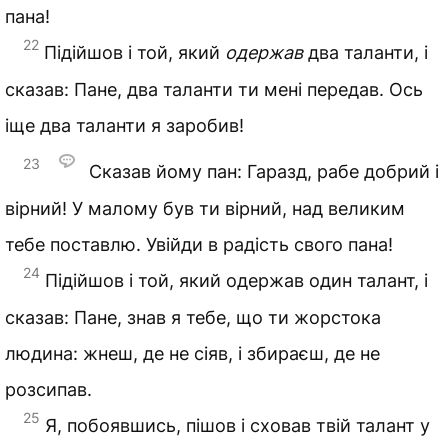
пана!
22
Підійшов і той, який
одержав
два таланти, і
сказав: Пане, два таланти ти мені передав. Ось
іще два таланти я заробив!
23
Сказав йому пан: Гаразд, рабе добрий і
вірний! У малому був ти вірний, над великим
тебе поставлю. Увійди в радість свого пана!
24
Підійшов і той, який одержав один талант, і
сказав: Пане, знав я тебе, що ти жорстока
людина: жнеш, де не сіяв, і збираєш, де не
розсипав.
25
Я, побоявшись, пішов і сховав твій талант у