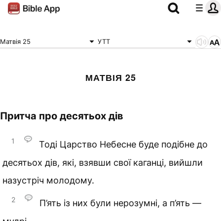
Матвія 25
УТТ
МАТВІЯ 25
Притча про десятьох дів
1
Тоді Царство Небесне буде подібне до
десятьох дів, які, взявши свої каганці, вийшли
назустріч молодому.
2
П’ять із них були нерозумні, а п’ять —