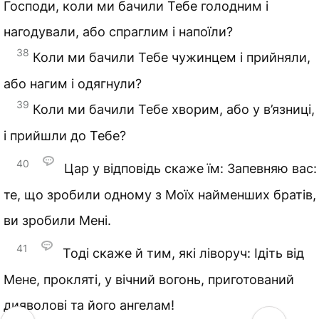
Господи, коли ми бачили Тебе голодним і
нагодували, або спраглим і напоїли?
38
Коли ми бачили Тебе чужинцем і прийняли,
або нагим і одягнули?
39
Коли ми бачили Тебе хворим, або у в’язниці,
і прийшли до Тебе?
40
Цар у відповідь скаже їм: Запевняю вас:
те, що зробили одному з Моїх найменших братів,
ви зробили Мені.
41
Тоді скаже й тим, які ліворуч: Ідіть від
Мене, прокляті, у вічний вогонь, приготований
дияволові та його ангелам!