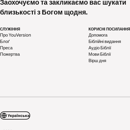
Заохочуємо та закликаємо вас шукати
близькості з Богом щодня.
СЛУЖІННЯ
КОРИСНІ ПОСИЛАННЯ
Про YouVersion
Допомога
Блоґ
Біблійні видання
Преса
Аудіо Біблії
Пожертва
Мови Біблії
Вірш дня
Українська