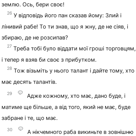
землю. Ось, бери своє!
26
У відповідь його пан сказав йому: Злий і
лінивий рабе! То ти знав, що я жну, де не сіяв, і
збираю, де не розсипав?
27
Треба тобі було віддати мої гроші торговцям,
і тепер я взяв би своє з прибутком.
28
Тож візьміть у нього талант і дайте тому, хто
має десять талантів.
29
Адже кожному, хто має, дано буде, і
матиме ще більше, а від того, який не має, буде
забране і те, що має.
30
А нікчемного раба викиньте в зовнішню