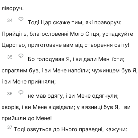
ліворуч.
34
Тоді Цар скаже тим, які праворуч:
Прийдіть, благословенні Мого Отця, успадкуйте
Царство, приготоване вам від створення світу!
35
Бо голодував Я, і ви дали Мені їсти;
спраглим був, і ви Мене напоїли; чужинцем був Я,
і ви Мене прийняли;
36
не мав одягу, і ви Мене одягнули;
хворів, і ви Мене відвідали; у в’язниці був Я, і ви
прийшли до Мене!
37
Тоді озвуться до Нього праведні, кажучи: