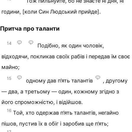
Тож пильнуйте, бо не знаєте ні дня, ні
години, [коли Син Людський прийде].
Притча про таланти
14
Подібно, як один чоловік,
відходячи, покликав своїх рабів і передав їм своє
майно;
15
одному дав п’ять талантів
, другому
— два, а третьому — один, кожному згідно з
його спроможністю, і відійшов.
16
Той, хто одержав п’ять талантів, негайно
пішов, пустив їх в обіг і заробив ще п’ять;
17