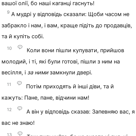
вашої олії, бо наші каганці гаснуть!
9
А мудрі у відповідь сказали: Щоби часом не
забракло і нам, і вам, краще підіть до продавців,
та й купіть собі.
10
Коли вони пішли купувати, прийшов
молодий, і ті, які були готові, пішли з ним на
весілля, і
за ними
замкнули двері.
11
Потім приходять й інші діви, та й
кажуть: Пане, пане, відчини нам!
12
А він у відповідь сказав: Запевняю вас, я
вас не знаю!
13