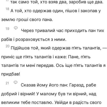
так само той, хто взяв два, заробив ще два.
18
А той, хто одержав один, пішов і закопав у
землю гроші свого пана.
19
Через тривалий час приходить пан тих
рабів і розраховується з ними.
20
Підійшов той, який одержав п’ять талантів, —
приніс ще п’ять талантів і каже: Пане, п’ять
талантів ти мені передав. Ось іще п’ять талантів я
придбав!
21
Сказав йому його пан: Гаразд, рабе
добрий і вірний! У малому був ти вірний, над
великим тебе поставлю. Увійди в радість свого