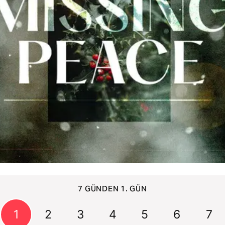
7 GÜNDEN 1. GÜN
1
2
3
4
5
6
7