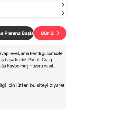
 Planına Başla
Gün
2
evap: evet, ama kendi gücümüzle
aş başa kaldık. Pastör Craig
yduğu Kaybolmuş Huzuru nasıl
i için lütfen bu siteyi ziyaret