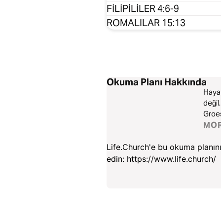
FİLİPİLİLER 4:6-9
ROMALILAR 15:13
Okuma Planı Hakkında
Haya
değil
Groes
bulac
MO
Life.Church'e bu okuma planını 
edin: https://www.life.church/