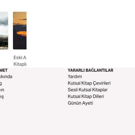
Eski Antlaşma – Musa'nın
21 Günlük Oruç
Kitapları
ZMET
YARARLI BAĞLANTILAR
kkında
Yardım
g
Kutsal Kitap Çevirileri
ın
Sesli Kutsal Kitaplar
ış
Kutsal Kitap Dilleri
Günün Ayeti