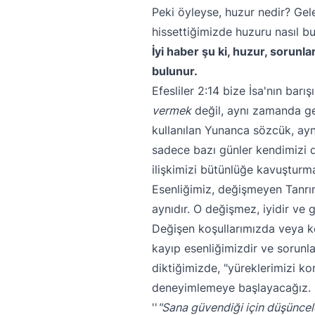
Peki öyleyse, huzur nedir? Gel
hissettiğimizde huzuru nasıl b
İyi haber şu ki, huzur, sorunl
bulunur.
Efesliler 2:14 bize İsa'nın barı
vermek
değil, aynı zamanda g
kullanılan Yunanca sözcük, a
sadece bazı günler kendimizi da
ilişkimizi bütünlüğe kavuşturma
Esenliğimiz, değişmeyen Tanrım
aynıdır. O değişmez, iyidir ve g
Değişen koşullarımızda veya k
kayıp esenliğimizdir ve sorunla
diktiğimizde, "yüreklerimizi ko
deneyimlemeye başlayacağız. Kut
"Sana güvendiği için düşüncele