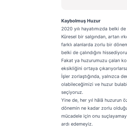
Kaybolmuş Huzur
2020 yılı hayatımızda belki de
Küresel bir salgından, artan ır
farklı alanlarda zorlu bir dö
belki de çalındığını hissediyoru
Fakat ya huzurumuzu çalan koş
eksikliğini ortaya çıkarıyorlars
İşler zorlaştığında, yalnızca d
olabileceğimizi ve huzur bulab
seçiyoruz.
Yine de, her yıl hâlâ huzurun 
dönemin ne kadar zorlu olduğu
mücadele için onu suçlayamayız.
ardı edemeyiz.