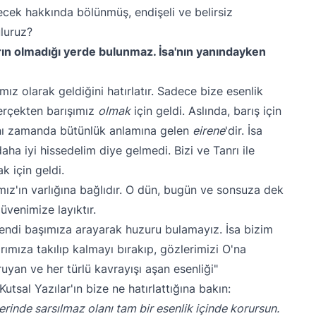
ecek hakkında bölünmüş, endişeli ve belirsiz
uluruz?
arın olmadığı yerde bulunmaz. İsa'nın yanındayken
şımız olarak geldiğini hatırlatır. Sadece bize esenlik
erçekten barışımız
olmak
için geldi. Aslında, barış için
ynı zamanda bütünlük anlamına gelen
eirene
'dir. İsa
ha iyi hissedelim diye gelmedi. Bizi ve Tanrı ile
k için geldi.
ız'ın varlığına bağlıdır. O dün, bugün ve sonsuza dek
üvenimize layıktır.
endi başımıza arayarak huzuru bulamayız. İsa bizim
rımıza takılıp kalmayı bırakıp, gözlerimizi O'na
ruyan ve her türlü kavrayışı aşan esenliği"
sal Yazılar'ın bize ne hatırlattığına bakın:
rinde sarsılmaz olanı tam bir esenlik içinde korursun.