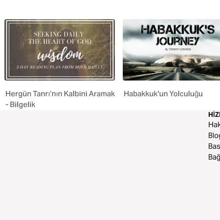
Hergün Tanrı’nın Kalbini Aramak
Habakkuk'un Yolculuğu
- Bilgelik
HI
Ha
Blo
Bas
Bağ