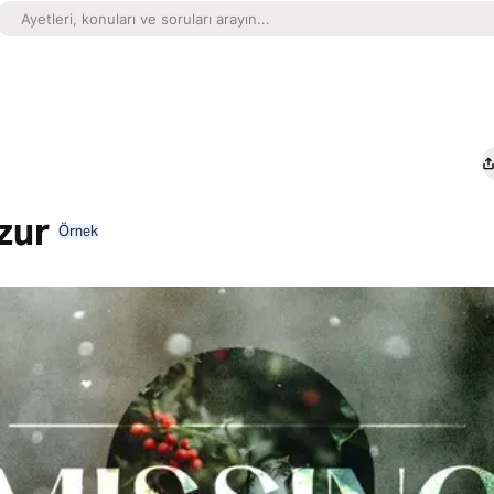
zur
Örnek