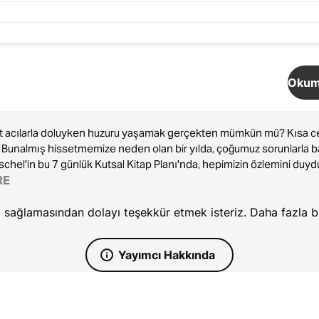
Okuma
t acılarla doluyken huzuru yaşamak gerçekten mümkün mü? Kısa c
. Bunalmış hissetmemize neden olan bir yılda, çoğumuz sorunlarla b
chel'in bu 7 günlük Kutsal Kitap Planı'nda, hepimizin özlemini du
ağımızı keşfedeceğiz.
RE
sağlamasından dolayı teşekkür etmek isteriz. Daha fazla bilg
Yayımcı Hakkında