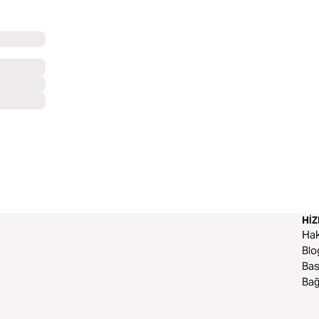
HI
Ha
Blo
Bas
Bağ