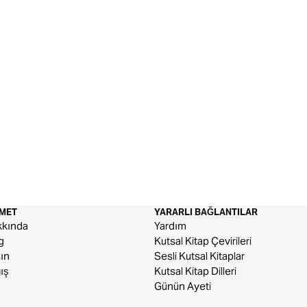
ZMET
YARARLI BAĞLANTILAR
kkında
Yardım
g
Kutsal Kitap Çevirileri
ın
Sesli Kutsal Kitaplar
ış
Kutsal Kitap Dilleri
Günün Ayeti