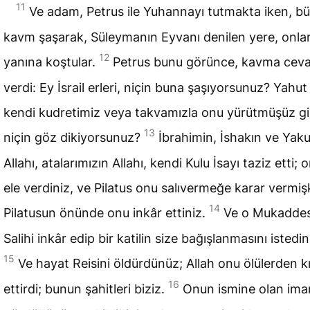
11
Ve adam, Petrus ile Yuhannayı tutmakta iken, b
kavm şaşarak, Süleymanın Eyvanı denilen yere, onlar
12
yanına koştular.
Petrus bunu görünce, kavma cev
verdi: Ey İsrail erleri, niçin buna şaşıyorsunuz? Yahut
kendi kudretimiz veya takvamızla onu yürütmüşüz gib
13
niçin göz dikiyorsunuz?
İbrahimin, İshakın ve Yak
Allahı, atalarımızın Allahı, kendi Kulu İsayı taziz etti; 
ele verdiniz, ve Pilatus onu salıvermeğe karar vermiş
14
Pilatusun önünde onu inkâr ettiniz.
Ve o Mukaddes
Salihi inkâr edip bir katilin size bağışlanmasını istedin
15
Ve hayat Reisini öldürdünüz; Allah onu ölülerden 
16
ettirdi; bunun şahitleri biziz.
Onun ismine olan iman