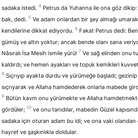
4
sadaka istedi.
Petrus da Yuhanna ile ona göz dikip:
5
bak, dedi.
Ve adam onlardan bir şey almağı umarak
6
kendilerine dikkat ediyordu.
Fakat Petrus dedi: Be
gümüş ve altın yoktur; ancak bende olanı sana veriy
7
Nâsıralı İsa Mesih ismile yürü!
Ve sağ elinden onu t
kaldırdı; ve hemen ayakları ve topuk kemikleri kuvvet
8
Sıçrıyıp ayakta durdu ve yürümeğe başladı; gezinip
sıçrıyarak ve Allaha hamdederek onlarla mabede gird
9
Bütün kavm onu yürümekte ve Allaha hamdetmekt
10
gördüler;
ve onu tanıdılar, mabedin Güzel kapısınd
sadaka için oturan adam bu idi; ve ona vaki olandan
hayret ve şaşkınlıkla doldular.