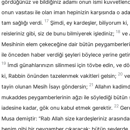
gördüğünüz ve bildiğiniz adamı onun ismi kuvvetlendi
onun vasıtası ile olan iman hepinizin karşısında o a
17
tam sağlığı verdi.
Şimdi, ey kardeşler, biliyorum ki,
18
reisleriniz gibi, siz de bunu bilmiyerek işlediniz;
ve 
Mesihinin elem çekeceğine dair bütün peygamberleri
ile önceden haber verdiği şeyleri böylece yerine getir
19
İmdi günahlarınızın silinmesi için tövbe edin, ve d
20
ki, Rabbin önünden tazelenmek vakitleri gelsin;
ve
21
tayin olunan Mesih İsayı göndersin;
Allahın kadimd
mukaddes peygamberlerinin ağzı ile söylediği bütün 
22
iadesine kadar, gök onu kabul etmek gerektir.
Ger
Musa demiştir: “Rab Allah size kardeşleriniz arasınd
benim gibi bir peygamber çıkaracak; bütün şeylerde,