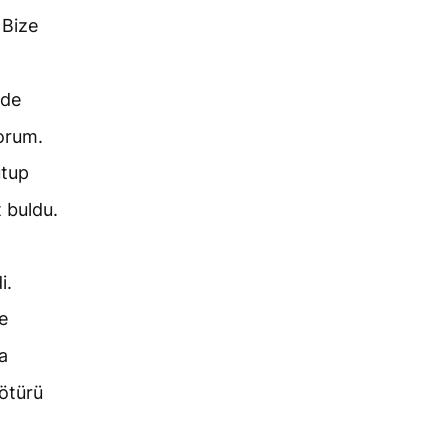
 Bize
nde
orum.
utup
 buldu.
i.
e
a
 ötürü