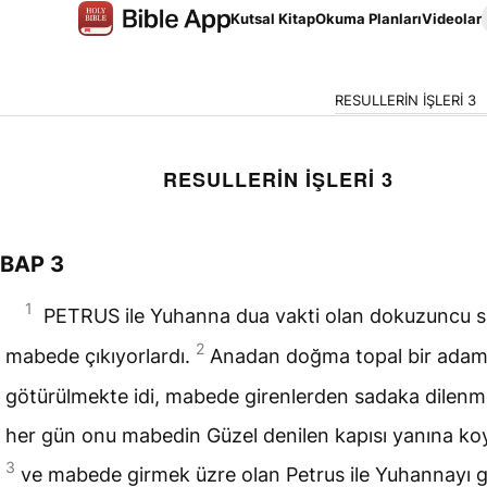
Kutsal Kitap
Okuma Planları
Videolar
RESULLERİN İŞLERİ 3
RESULLERİN İŞLERİ 3
BAP 3
1
P
ETRUS ile Yuhanna dua vakti olan dokuzuncu s
2
mabede çıkıyorlardı.
Anadan doğma topal bir ada
götürülmekte idi, mabede girenlerden sadaka dilenm
her gün onu mabedin Güzel denilen kapısı yanına koy
3
ve mabede girmek üzre olan Petrus ile Yuhannayı 