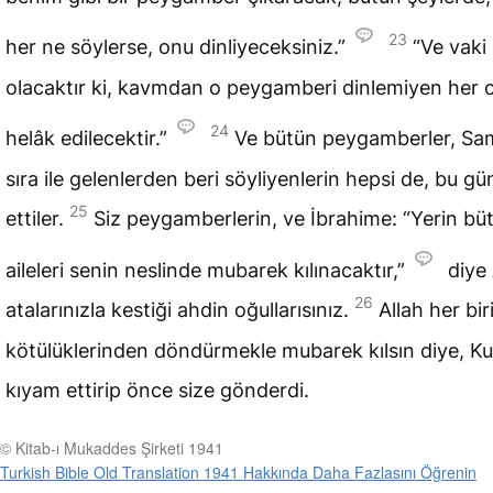
23
her ne söylerse, onu dinliyeceksiniz.”
“Ve vaki
olacaktır ki, kavmdan o peygamberi dinlemiyen her 
24
helâk edilecektir.”
Ve bütün peygamberler, Sam
sıra ile gelenlerden beri söyliyenlerin hepsi de, bu gün
25
ettiler.
Siz peygamberlerin, ve İbrahime: “Yerin bü
aileleri senin neslinde mubarek kılınacaktır,”
diye 
26
atalarınızla kestiği ahdin oğullarısınız.
Allah her bir
kötülüklerinden döndürmekle mubarek kılsın diye, K
kıyam ettirip önce size gönderdi.
© Kitab-ı Mukaddes Şirketi 1941
Turkish Bible Old Translation 1941 Hakkında Daha Fazlasını Öğrenin