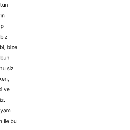
ütün
ın
ap
 biz
i, bize
ubun
onu siz
ken,
i ve
iz.
kıyam
 ile bu