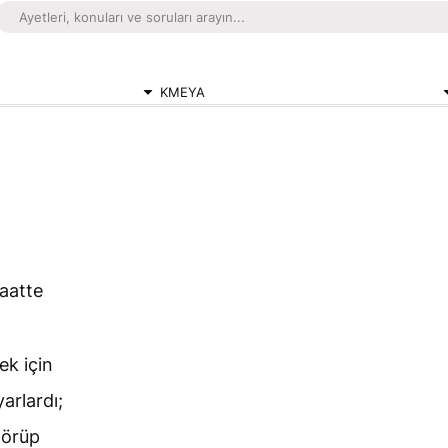
KMEYA
aatte
m
ek için
arlardı;
görüp