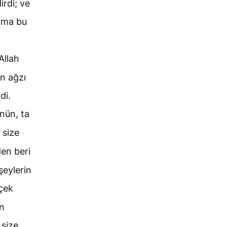
rdi; ve
dama bu
Allah
n ağzı
di.
önün, ta
 size
en beri
şeylerin
çek
an
 size