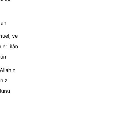
can
uel, ve
leri ilân
tün
Allahın
inizi
ulunu