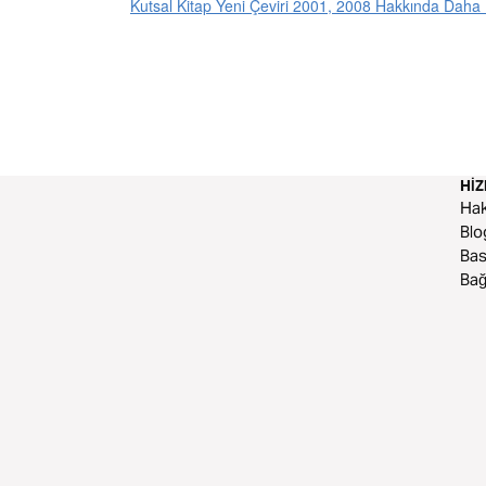
Kutsal Kitap Yeni Çeviri 2001, 2008 Hakkında Daha 
HI
Ha
Blo
Bas
Bağ