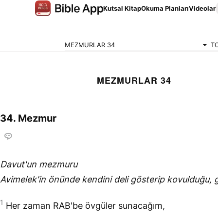
Kutsal Kitap
Okuma Planları
Videolar
MEZMURLAR 34
T
MEZMURLAR 34
34. Mezmur
Davut'un mezmuru
Avimelek'in önünde kendini deli gösterip kovulduğu, 
1
Her zaman
RAB
'be övgüler sunacağım,