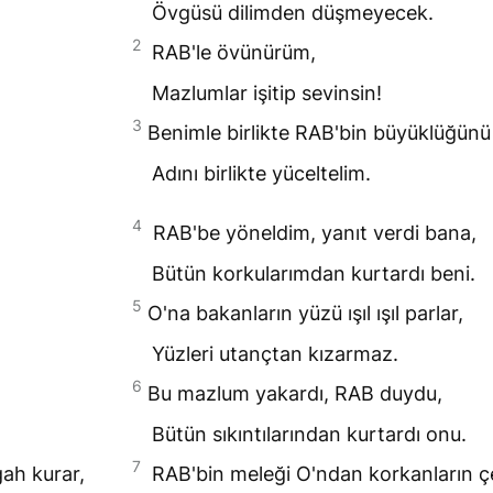
Övgüsü dilimden düşmeyecek.
2
RAB
'le övünürüm,
Mazlumlar işitip sevinsin!
3
Benimle birlikte
RAB
'bin büyüklüğünü
Adını birlikte yüceltelim.
4
RAB
'be yöneldim, yanıt verdi bana,
Bütün korkularımdan kurtardı beni.
5
O'na bakanların yüzü ışıl ışıl parlar,
Yüzleri utançtan kızarmaz.
6
Bu mazlum yakardı,
RAB
duydu,
Bütün sıkıntılarından kurtardı onu.
7
ah kurar,
RAB
'bin meleği O'ndan korkanların 