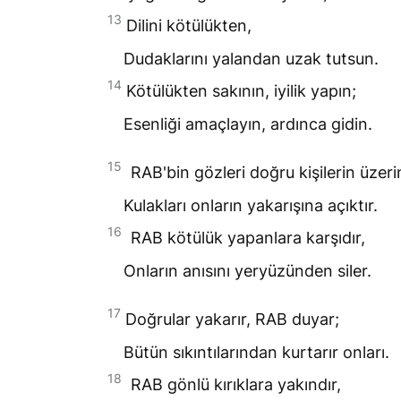
13
Dilini kötülükten,
Dudaklarını yalandan uzak tutsun.
14
Kötülükten sakının, iyilik yapın;
Esenliği amaçlayın, ardınca gidin.
15
RAB
'bin gözleri doğru kişilerin üzeri
Kulakları onların yakarışına açıktır.
16
RAB
kötülük yapanlara karşıdır,
Onların anısını yeryüzünden siler.
17
Doğrular yakarır,
RAB
duyar;
Bütün sıkıntılarından kurtarır onları.
18
RAB
gönlü kırıklara yakındır,