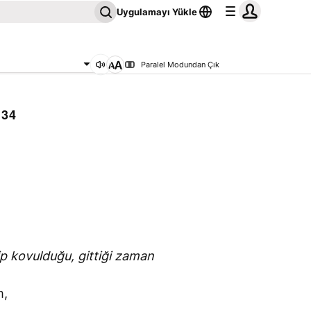
Uygulamayı Yükle
Paralel Modundan Çık
34
ip kovulduğu, gittiği zaman
m,