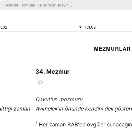
CL02
TCL02
MEZMURLAR 
34. Mezmur
Davut'un mezmuru
gittiği zaman
Avimelek'in önünde kendini deli göster
1
Her zaman
RAB
'be övgüler sunacağı