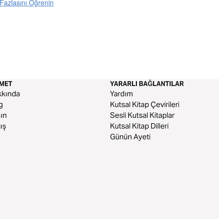
Fazlasını Öğrenin
ZMET
YARARLI BAĞLANTILAR
kkında
Yardım
g
Kutsal Kitap Çevirileri
ın
Sesli Kutsal Kitaplar
ış
Kutsal Kitap Dilleri
Günün Ayeti