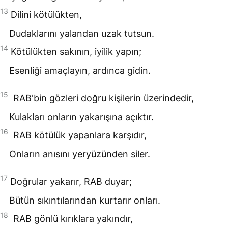
13
Dilini kötülükten,
Dudaklarını yalandan uzak tutsun.
14
Kötülükten sakının, iyilik yapın;
Esenliği amaçlayın, ardınca gidin.
15
RAB
'bin gözleri doğru kişilerin üzerindedir,
Kulakları onların yakarışına açıktır.
16
RAB
kötülük yapanlara karşıdır,
Onların anısını yeryüzünden siler.
17
Doğrular yakarır,
RAB
duyar;
Bütün sıkıntılarından kurtarır onları.
18
RAB
gönlü kırıklara yakındır,