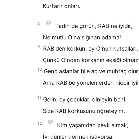
Kurtarır onları.
8
Tadın da görün,
RAB
ne iyidir,
Ne mutlu O'na sığınan adama!
9
RAB
'den korkun, ey O'nun kutsalları,
Çünkü O'ndan korkanın eksiği olmaz
10
Genç aslanlar bile aç ve muhtaç olur
Ama
RAB
'be yönelenlerden hiçbir iyi
11
Gelin, ey çocuklar, dinleyin beni:
Size
RAB
korkusunu öğreteyim.
12
Kim yaşamdan zevk almak,
İyi günler görmek istiyorsa,