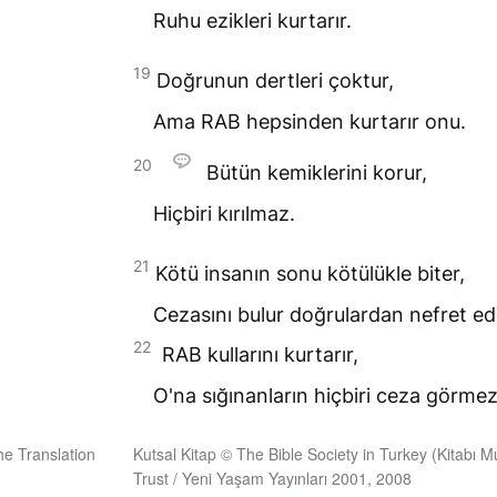
Ruhu ezikleri kurtarır.
19
Doğrunun dertleri çoktur,
Ama
RAB
hepsinden kurtarır onu.
20
Bütün kemiklerini korur,
Hiçbiri kırılmaz.
21
Kötü insanın sonu kötülükle biter,
Cezasını bulur doğrulardan nefret ed
22
RAB
kullarını kurtarır,
O'na sığınanların hiçbiri ceza görmez
he Translation
Kutsal Kitap © The Bible Society in Turkey (Kitabı M
Trust / Yeni Yaşam Yayınları 2001, 2008