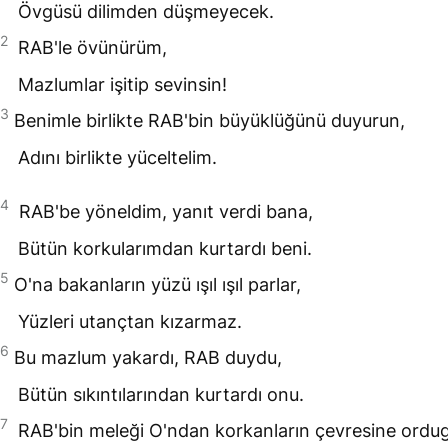
Övgüsü dilimden düşmeyecek.
2
RAB
'le övünürüm,
Mazlumlar işitip sevinsin!
3
Benimle birlikte
RAB
'bin büyüklüğünü duyurun,
Adını birlikte yüceltelim.
4
RAB
'be yöneldim, yanıt verdi bana,
Bütün korkularımdan kurtardı beni.
5
O'na bakanların yüzü ışıl ışıl parlar,
Yüzleri utançtan kızarmaz.
6
Bu mazlum yakardı,
RAB
duydu,
Bütün sıkıntılarından kurtardı onu.
7
RAB
'bin meleği O'ndan korkanların çevresine ordug