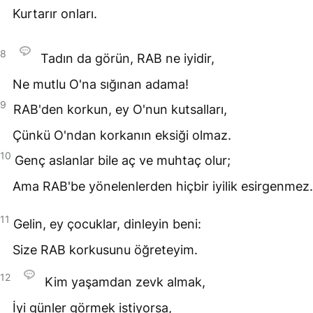
Kurtarır onları.
8
Tadın da görün,
RAB
ne iyidir,
Ne mutlu O'na sığınan adama!
9
RAB
'den korkun, ey O'nun kutsalları,
Çünkü O'ndan korkanın eksiği olmaz.
10
Genç aslanlar bile aç ve muhtaç olur;
Ama
RAB
'be yönelenlerden hiçbir iyilik esirgenmez.
11
Gelin, ey çocuklar, dinleyin beni:
Size
RAB
korkusunu öğreteyim.
12
Kim yaşamdan zevk almak,
İyi günler görmek istiyorsa,