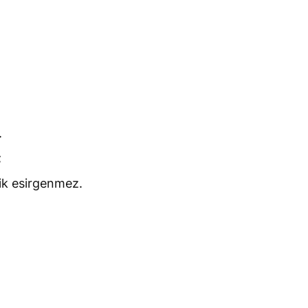
.
;
lik esirgenmez.