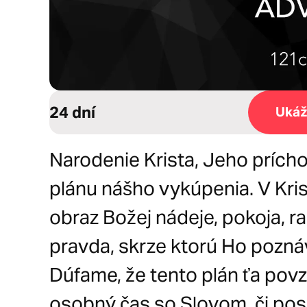
24 dní
Ukáž
Narodenie Krista, Jeho prích
plánu nášho vykúpenia. V Kris
obraz Božej nádeje, pokoja, ra
pravda, skrze ktorú Ho pozn
Dúfame, že tento plán ťa povz
osobný čas so Slovom, či pos