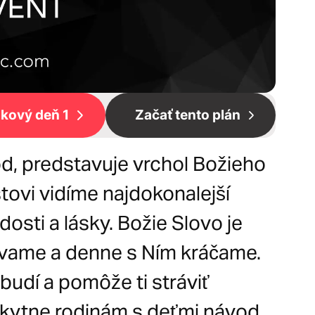
kový deň 1
Začať tento plán
od, predstavuje vrchol Božieho
tovi vidíme najdokonalejší
dosti a lásky. Božie Slovo je
ávame a denne s Ním kráčame.
budí a pomôže ti stráviť
kytne rodinám s deťmi návod,