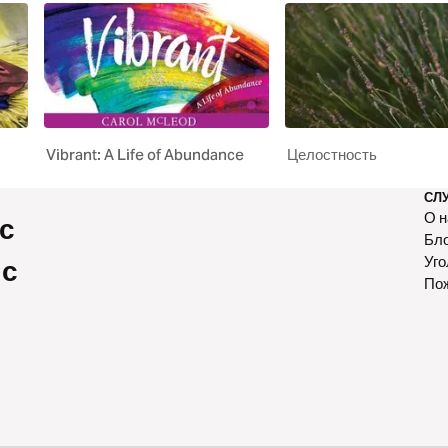
Vibrant: A Life of Abundance
Целостность
СЛ
О н
с
Бл
Уго
 с
По