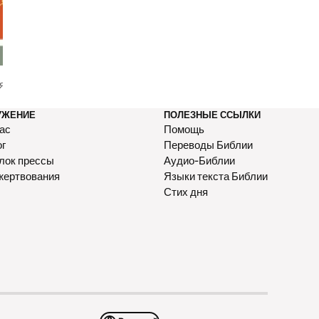
я вновь
Что значит прославлять Бога?
One: A Marriage D
Jimmy Evans
УЖЕНИЕ
ПОЛЕЗНЫЕ ССЫЛКИ
ас
Помощь
ог
Переводы Библии
лок прессы
Аудио-Библии
жертвования
Языки текста Библии
Стих дня