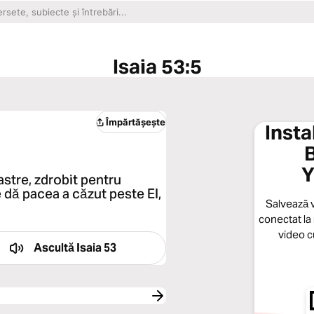
Isaia 53:5
Împărtășește
Insta
B
Y
stre, zdrobit pentru
 dă pacea a căzut peste El,
Salvează v
conectat la 
video cu
Ascultă
Isaia 53