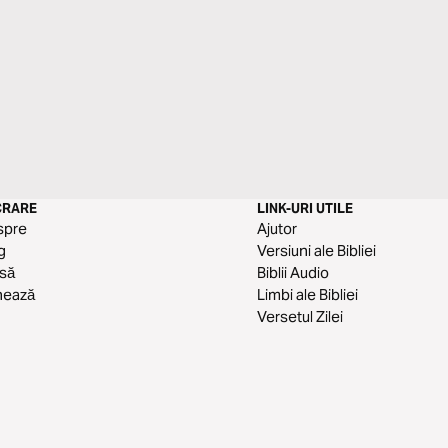
CRARE
LINK-URI UTILE
spre
Ajutor
g
Versiuni ale Bibliei
să
Biblii Audio
nează
Limbi ale Bibliei
Versetul Zilei