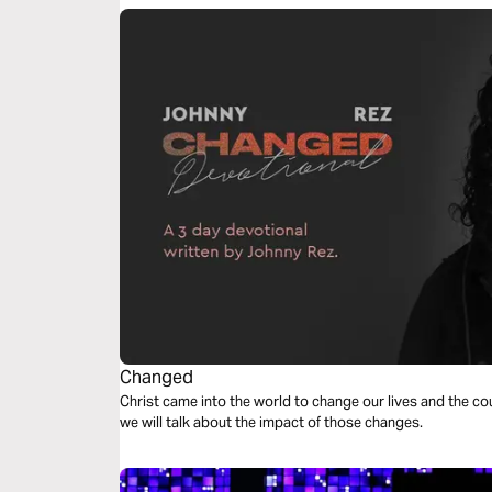
Changed
Christ came into the world to change our lives and the cour
we will talk about the impact of those changes.