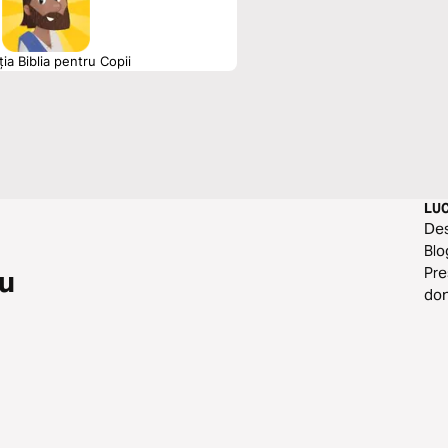
ția Biblia pentru Copii
LU
De
Blo
Pre
eu
do