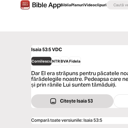
Biblia
Planuri
Videoclipuri
Isaia 53:5
VDC
Cornilescu
NTR
BVA
Fidela
Dar El era străpuns pentru păcatele noa
fărădelegile noastre. Pedeapsa care ne
și prin rănile Lui suntem tămăduiți.
Citește Isaia 53
Compară toate versiunile
:
Isaia 53:5