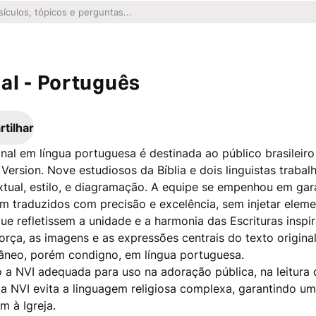
al - Português
tilhar
nal em língua portuguesa é destinada ao público brasileiro 
Version. Nove estudiosos da Bíblia e dois linguistas traba
xtual, estilo, e diagramação. A equipe se empenhou em gar
 traduzidos com precisão e excelência, sem injetar eleme
ue refletissem a unidade e a harmonia das Escrituras inspir
força, as imagens e as expressões centrais do texto origi
âneo, porém condigno, em língua portuguesa.
do a NVI adequada para uso na adoração pública, na leitura 
 a NVI evita a linguagem religiosa complexa, garantindo u
 à Igreja.