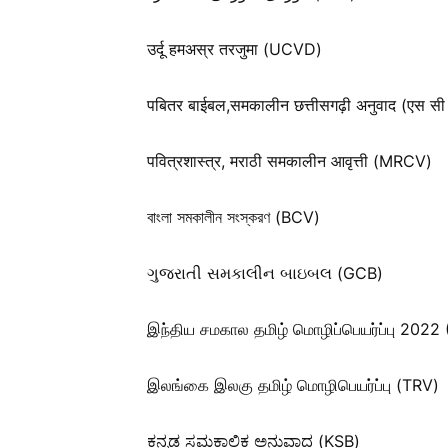
उर्दू हमअस्र तरजुमा (UCVD)
पबितर बाईबल,समकालीन छत्तीसगढ़ी अनुवाद (एस सी
पवित्रशास्त्र, मराठी समकालीन आवृत्ती (MRCV)
বাংলা সমকালীন সংস্করণ (BCV)
ગુજરાતી સમકાલીન બાઇબલ (GCB)
இந்திய சமகால தமிழ் மொழிப்பெயர்ப்பு 2022
இலங்கை இலகு தமிழ் மொழிபெயர்ப்பு (TRV)
ಕನ್ನಡ ಸಮಕಾಲಿಕ ಅನುವಾದ (KSB)