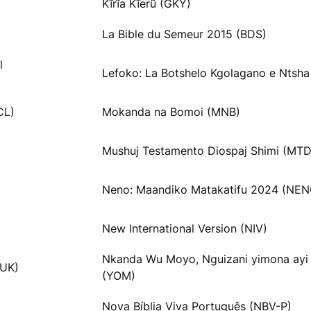
Kĩrĩa Kĩerũ (GKY)
La Bible du Semeur 2015 (BDS)
l
Lefoko: La Botshelo Kgolagano e Ntsha
CL)
Mokanda na Bomoi (MNB)
Mushuj Testamento Diospaj Shimi (MT
Neno: Maandiko Matakatifu 2024 (NEN
New International Version (NIV)
Nkanda Wu Moyo, Nguizani yimona ayi
VUK)
(YOM)
Nova Bíblia Viva Português (NBV-P)