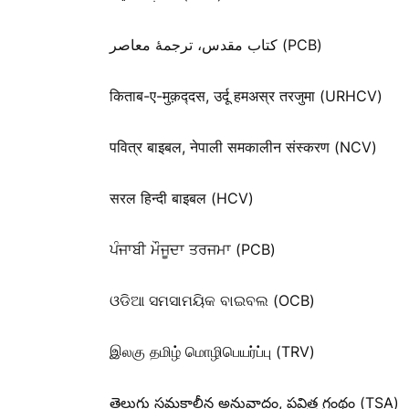
کتاب مقدس، ترجمۀ معاصر (PCB)
किताब-ए-मुक़द्‍दस, उर्दू हमअस्र तरजुमा (URHCV)
पवित्र बाइबल, नेपाली समकालीन संस्करण (NCV)
सरल हिन्दी बाइबल (HCV)
ਪੰਜਾਬੀ ਮੌਜੂਦਾ ਤਰਜਮਾ (PCB)
ଓଡିଆ ସମସାମୟିକ ବାଇବଲ (OCB)
இலகு தமிழ் மொழிபெயர்ப்பு (TRV)
తెలుగు సమకాలీన అనువాదం, పవిత్ర గ్రంథం (TSA)