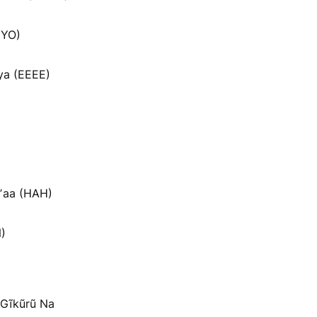
MYO)
ya (EEEE)
ʼaa (HAH)
N)
a Gĩkũrũ Na