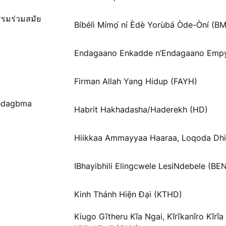
รรมร่วมสมัย
Bíbélì Mímọ́ ní Èdè Yorùbá Òde-Òní (B
Endagaano Enkadde n’Endagaano Emp
Firman Allah Yang Hidup (FAYH)
Ɓədagbma
Habrit Hakhadasha/Haderekh (HD)
Hiikkaa Ammayyaa Haaraa, Loqoda Dhi
IBhayibhili Elingcwele LesiNdebele (BE
Kinh Thánh Hiện Đại (KTHD)
Kiugo Gĩtheru Kĩa Ngai, Kĩrĩkanĩro Kĩrĩ