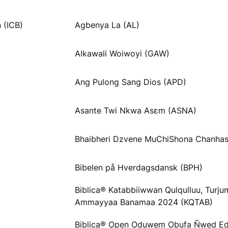
 (ICB)
Agbenya La (AL)
Alkawali Woiwoyi (GAW)
Ang Pulong Sang Dios (APD)
Asante Twi Nkwa Asɛm (ASNA)
Bhaibheri Dzvene MuChiShona Chanhas
Bibelen på Hverdagsdansk (BPH)
Biblica® Katabbiiwwan Qulqulluu, Turj
Ammayyaa Banamaa 2024 (KQTAB)
Biblica® Open Oduwem Obufa Ñwed Ed