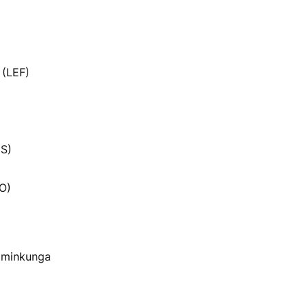
 (LEF)
DS)
O)
 minkunga