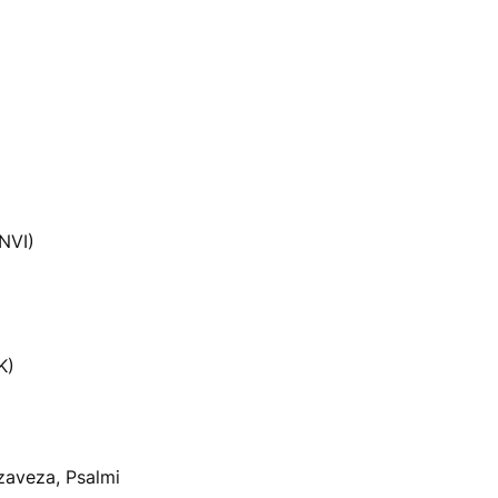
(NVI)
K)
zaveza, Psalmi