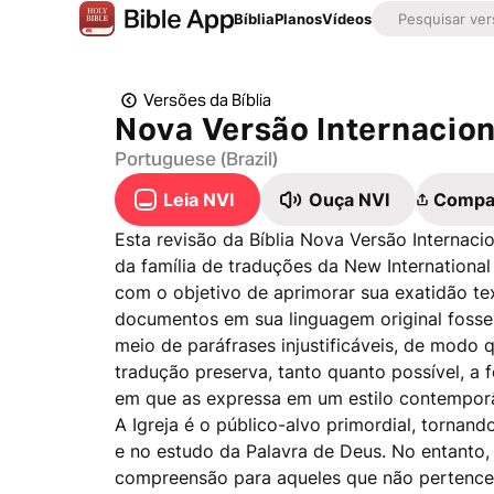
Bíblia
Planos
Vídeos
Versões da Bíblia
Nova Versão Internacion
Portuguese (Brazil)
Leia NVI
Ouça NVI
Compar
Esta revisão da Bíblia Nova Versão Internacio
da família de traduções da New International 
com o objetivo de aprimorar sua exatidão te
documentos em sua linguagem original fossem
meio de paráfrases injustificáveis, de modo q
tradução preserva, tanto quanto possível, a 
em que as expressa em um estilo contempor
A Igreja é o público-alvo primordial, tornan
e no estudo da Palavra de Deus. No entanto,
compreensão para aqueles que não pertencem