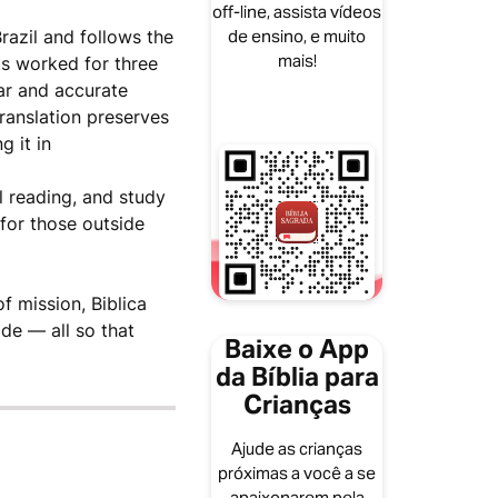
off-line, assista vídeos
razil and follows the
de ensino, e muito
mais!
sts worked for three
ear and accurate
ranslation preserves
g it in
l reading, and study
for those outside
f mission, Biblica
de — all so that
Baixe o App
da Bíblia para
Crianças
Ajude as crianças
próximas a você a se
apaixonarem pela