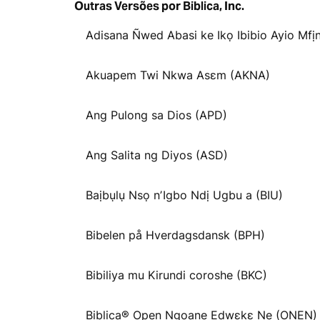
Outras Versões por Biblica, Inc.
Adisana Ñwed Abasi ke Ikọ Ibibio Ayio Mfịn
Akuapem Twi Nkwa Asɛm (AKNA)
Ang Pulong sa Dios (APD)
Ang Salita ng Diyos (ASD)
Baịbụlụ Nsọ nʼIgbo Ndị Ugbu a (BIU)
Bibelen på Hverdagsdansk (BPH)
Bibiliya mu Kirundi coroshe (BKC)
Biblica® Open Ngoane Edwɛkɛ Ne (ONEN)