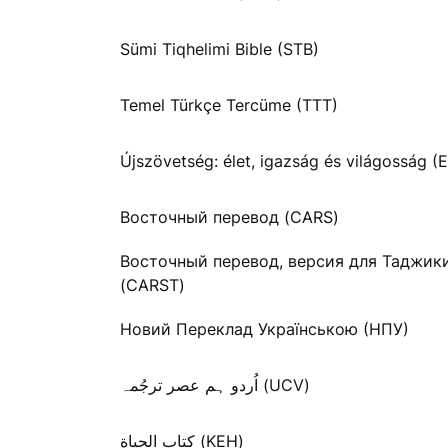
Sümi Tiqhelimi Bible (STB)
Temel Türkçe Tercüme (TTT)
Újszövetség: élet, igazság és világosság (E
Восточный перевод (CARS)
Восточный перевод, версия для Таджик
(CARST)
Новий Переклад Українською (НПУ)
اُردو ہم عصر ترجُمہ (UCV)
كتاب الحياة (KEH)