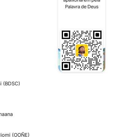
Palavra de Deus
i (BDSC)
umaana
iomi (OOÑE)