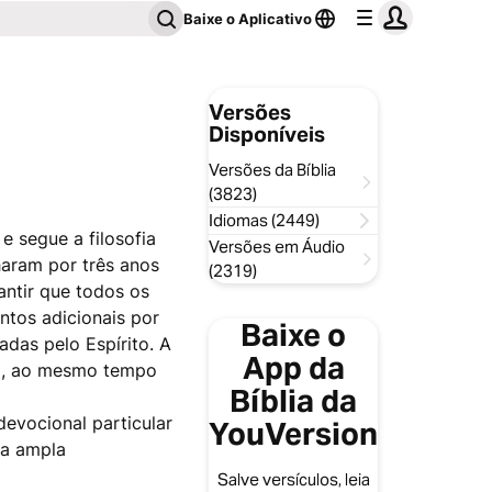
Baixe o Aplicativo
Versões
Disponíveis
Versões da Bíblia
(3823)
Idiomas (2449)
e segue a filosofia
Versões em Áudio
lharam por três anos
(2319)
antir que todos os
ntos adicionais por
Baixe o
adas pelo Espírito. A
App da
nal, ao mesmo tempo
Bíblia da
devocional particular
YouVersion
ma ampla
Salve versículos, leia