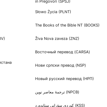
in Pregovori (SPSJ)
Słowo Życia (PLNT)
The Books of the Bible NT (BOOKS)
IV)
Živa Nova zaveza (ZNZ)
Восточный перевод (CARSA)
истана
Нови српски превод (NSP)
Новый русский перевод (НРП)
ترجمۀ معاصر نوین (NPCB)
كوردی سۆرانی ستانده‌رد (KSS)