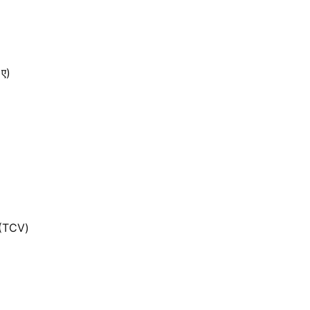
 ए)
 (TCV)