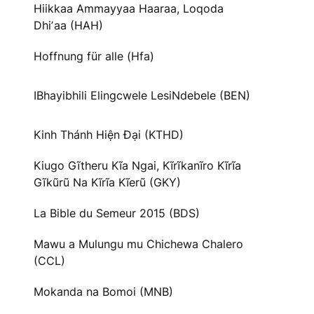
Hiikkaa Ammayyaa Haaraa, Loqoda
Dhiʼaa (HAH)
Hoffnung für alle (Hfa)
IBhayibhili Elingcwele LesiNdebele (BEN)
Kinh Thánh Hiện Đại (KTHD)
Kiugo Gĩtheru Kĩa Ngai, Kĩrĩkanĩro Kĩrĩa
Gĩkũrũ Na Kĩrĩa Kĩerũ (GKY)
La Bible du Semeur 2015 (BDS)
Mawu a Mulungu mu Chichewa Chalero
(CCL)
Mokanda na Bomoi (MNB)