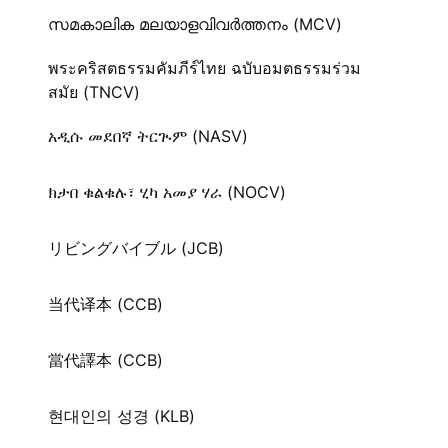
സമകാലിക മലയാളവിവർത്തനം (MCV)
พระคริสตธรรมคัมภีร์ไทย ฉบับอมตธรรมร่วม
สมัย (TNCV)
አዲሱ መደበኛ ትርጒም (NASV)
ክታበ ቁልቁሉ፣ ሂካ አመያ ሃራ (NOCV)
リビングバイブル (JCB)
当代译本 (CCB)
當代譯本 (CCB)
현대인의 성경 (KLB)