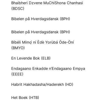
Bhaibheri Dzvene MuChiShona Chanhasi
(BDSC)
Bibelen på Hverdagsdansk (BPH)
Bibelen på Hverdagsdansk (BPH)
Bíbélì Mímọ́ ní Èdè Yorùbá Òde-Òní
(BMYO)
En Levende Bok (ELB)
Endagaano Enkadde n’Endagaano Empya
(EEEE)
Habrit Hakhadasha/Haderekh (HD)
Het Boek (HTB)