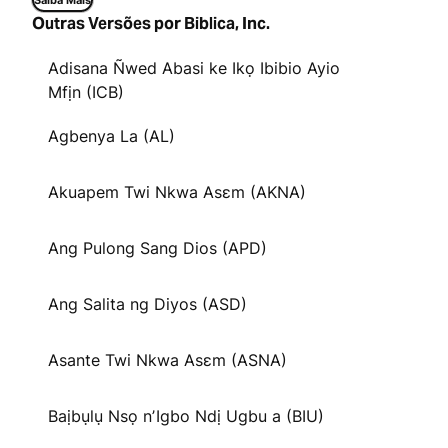
Saiba Mais
Outras Versões por Biblica, Inc.
Adisana Ñwed Abasi ke Ikọ Ibibio Ayio
Mfịn (ICB)
Agbenya La (AL)
Akuapem Twi Nkwa Asɛm (AKNA)
Ang Pulong Sang Dios (APD)
Ang Salita ng Diyos (ASD)
Asante Twi Nkwa Asɛm (ASNA)
Baịbụlụ Nsọ nʼIgbo Ndị Ugbu a (BIU)