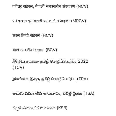
पवित्र बाइबल, नेपाली समकालीन संस्करण (NCV)
पवित्रशास्त्र, मराठी समकालीन आवृत्ती (MRCV)
सरल हिन्दी बाइबल (HCV)
বাংলা সমকালীন সংস্করণ (BCV)
இந்திய சமகால தமிழ் மொழிப்பெயர்ப்பு 2022
(TCV)
இலங்கை இலகு தமிழ் மொழிபெயர்ப்பு (TRV)
తెలుగు సమకాలీన అనువాదం, పవిత్ర గ్రంథం (TSA)
ಕನ್ನಡ ಸಮಕಾಲಿಕ ಅನುವಾದ (KSB)