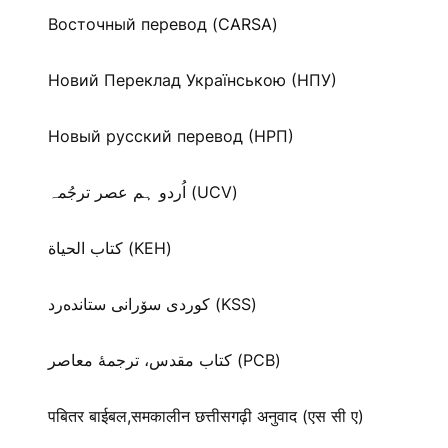
Восточный перевод (CARSA)
Новий Переклад Українською (НПУ)
Новый русский перевод (НРП)
اُردو ہم عصر ترجُمہ (UCV)
كتاب الحياة (KEH)
كوردی سۆرانی ستانده‌رد (KSS)
کتاب مقدس، ترجمۀ معاصر (PCB)
पबितर बाईबल,समकालीन छत्तीसगढ़ी अनुवाद (एस सी ए)