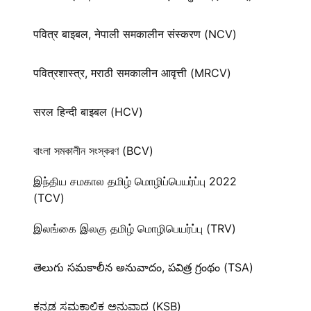
पवित्र बाइबल, नेपाली समकालीन संस्करण (NCV)
पवित्रशास्त्र, मराठी समकालीन आवृत्ती (MRCV)
सरल हिन्दी बाइबल (HCV)
বাংলা সমকালীন সংস্করণ (BCV)
இந்திய சமகால தமிழ் மொழிப்பெயர்ப்பு 2022
(TCV)
இலங்கை இலகு தமிழ் மொழிபெயர்ப்பு (TRV)
తెలుగు సమకాలీన అనువాదం, పవిత్ర గ్రంథం (TSA)
ಕನ್ನಡ ಸಮಕಾಲಿಕ ಅನುವಾದ (KSB)