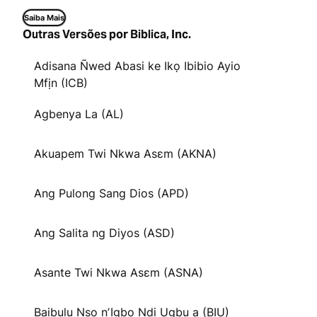
Saiba Mais
Outras Versões por Biblica, Inc.
Adisana Ñwed Abasi ke Ikọ Ibibio Ayio
Mfịn (ICB)
Agbenya La (AL)
Akuapem Twi Nkwa Asɛm (AKNA)
Ang Pulong Sang Dios (APD)
Ang Salita ng Diyos (ASD)
Asante Twi Nkwa Asɛm (ASNA)
Baịbụlụ Nsọ nʼIgbo Ndị Ugbu a (BIU)