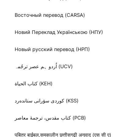
Восточный перевод (CARSA)
Новий Переклад Українською (НПУ)
Новый русский перевод (НРП)
اُردو ہم عصر ترجُمہ (UCV)
كتاب الحياة (KEH)
كوردی سۆرانی ستانده‌رد (KSS)
کتاب مقدس، ترجمۀ معاصر (PCB)
पबितर बाईबल,समकालीन छत्तीसगढ़ी अनुवाद (एस सी ए)