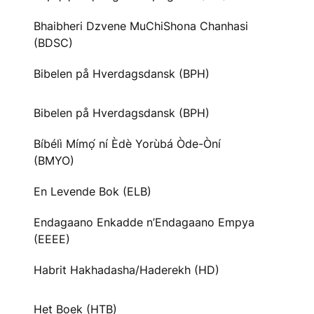
Bhaibheri Dzvene MuChiShona Chanhasi
(BDSC)
Bibelen på Hverdagsdansk (BPH)
Bibelen på Hverdagsdansk (BPH)
Bíbélì Mímọ́ ní Èdè Yorùbá Òde-Òní
(BMYO)
En Levende Bok (ELB)
Endagaano Enkadde n’Endagaano Empya
(EEEE)
Habrit Hakhadasha/Haderekh (HD)
Het Boek (HTB)