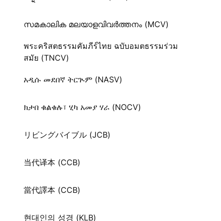
സമകാലിക മലയാളവിവർത്തനം (MCV)
พระคริสตธรรมคัมภีร์ไทย ฉบับอมตธรรมร่วม
สมัย (TNCV)
አዲሱ መደበኛ ትርጒም (NASV)
ክታበ ቁልቁሉ፣ ሂካ አመያ ሃራ (NOCV)
リビングバイブル (JCB)
当代译本 (CCB)
當代譯本 (CCB)
현대인의 성경 (KLB)