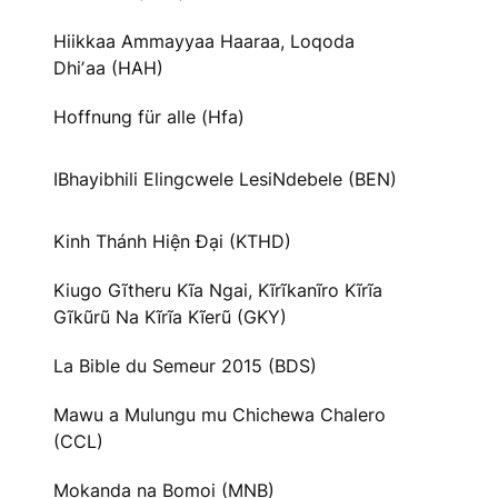
Hiikkaa Ammayyaa Haaraa, Loqoda
Dhiʼaa (HAH)
Hoffnung für alle (Hfa)
IBhayibhili Elingcwele LesiNdebele (BEN)
Kinh Thánh Hiện Đại (KTHD)
Kiugo Gĩtheru Kĩa Ngai, Kĩrĩkanĩro Kĩrĩa
Gĩkũrũ Na Kĩrĩa Kĩerũ (GKY)
La Bible du Semeur 2015 (BDS)
Mawu a Mulungu mu Chichewa Chalero
(CCL)
Mokanda na Bomoi (MNB)