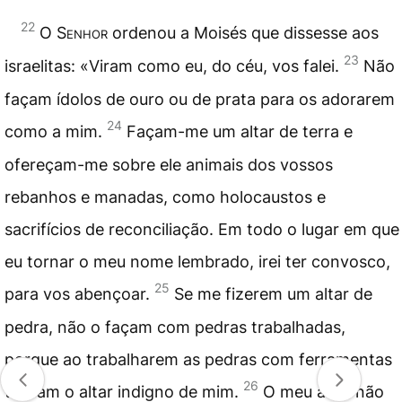
22
O
Senhor
ordenou a Moisés que dissesse aos
23
israelitas: «Viram como eu, do céu, vos falei.
Não
façam ídolos de ouro ou de prata para os adorarem
24
como a mim.
Façam-me um
altar
de terra e
ofereçam-me sobre ele animais dos vossos
rebanhos e manadas, como
holocaustos
e
sacrifícios
de reconciliação. Em todo o lugar em que
eu tornar o meu nome lembrado, irei ter convosco,
25
para vos abençoar.
Se me fizerem um altar de
pedra, não o façam com pedras trabalhadas,
porque ao trabalharem as pedras com ferramentas
26
tornam o altar indigno de mim.
O meu altar não